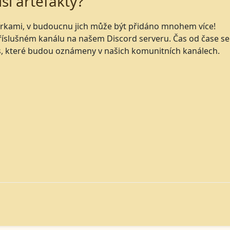
ší artefakty?
sbírkami, v budoucnu jich může být přidáno mnohem více!
příslušném kanálu na našem Discord serveru. Čas od čase se
s, které budou oznámeny v našich komunitních kanálech.