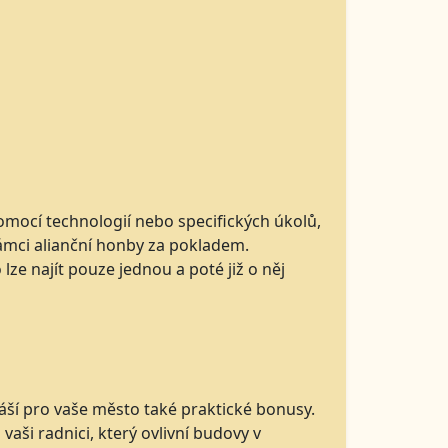
pomocí technologií nebo specifických úkolů,
rámci alianční honby za pokladem.
lze najít pouze jednou a poté již o něj
áší pro vaše město také praktické bonusy.
aši radnici, který ovlivní budovy v