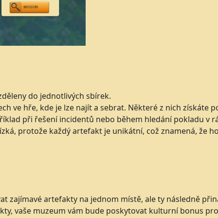
děleny do jednotlivých sbírek.
h ve hře, kde je lze najít a sebrat. Některé z nich získáte 
příklad při řešení incidentů nebo během hledání pokladu v 
ízká, protože každý artefakt je unikátní, což znamená, že ho 
 zajímavé artefakty na jednom místě, ale ty následně přin
efakty, vaše muzeum vám bude poskytovat kulturní bonus pro v