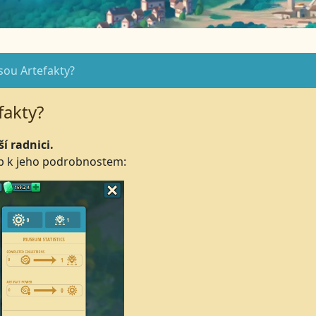
sou Artefakty?
fakty?
í radnici.
up k jeho podrobnostem: