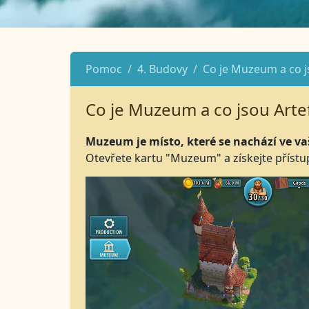
Pomoc
4. Budovy
Co je Muzeum a co j
Co je Muzeum a co jsou Arte
Muzeum je místo, které se nachází ve vaš
Otevřete kartu "Muzeum" a získejte příst