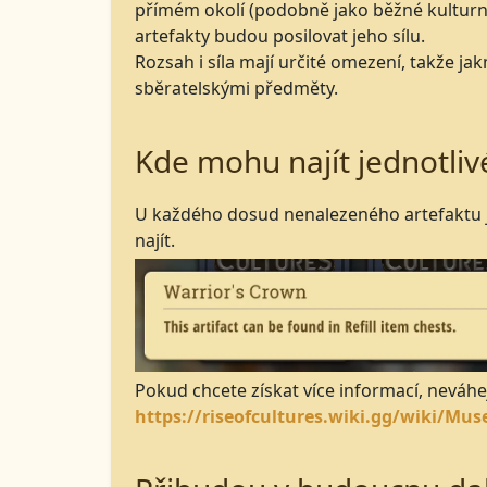
přímém okolí (podobně jako běžné kulturní
artefakty budou posilovat jeho sílu.
Rozsah i síla mají určité omezení, takže 
sběratelskými předměty.
Kde mohu najít jednotliv
U každého dosud nenalezeného artefaktu je
najít.
Pokud chcete získat více informací, neváhe
https://riseofcultures.wiki.gg/wiki/Mu