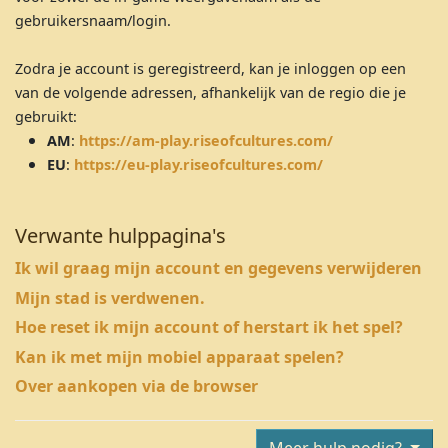
gebruikersnaam/login.
Zodra je account is geregistreerd, kan je inloggen op een
van de volgende adressen, afhankelijk van de regio die je
gebruikt:
AM
:
https://am-play.riseofcultures.com/
EU
:
https://eu-play.riseofcultures.com/
Verwante hulppagina's
Ik wil graag mijn account en gegevens verwijderen
Mijn stad is verdwenen.
Hoe reset ik mijn account of herstart ik het spel?
Kan ik met mijn mobiel apparaat spelen?
Over aankopen via de browser
Meer hulp nodig?