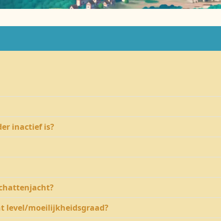
r inactief is?
chattenjacht?
t level/moeilijkheidsgraad?