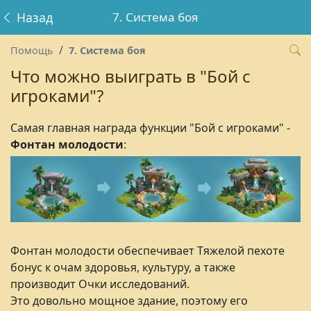
Назад
7. Система боя
Помощь
7. Система боя
Что можно выиграть в "Бой с
игроками"?
Самая главная награда функции "Бой с игроками" -
Фонтан молодости
:
Фонтан молодости обеспечивает Тяжелой пехоте
бонус к очам здоровья, культуру, а также
производит Очки исследований.
Это довольно мощное здание, поэтому его