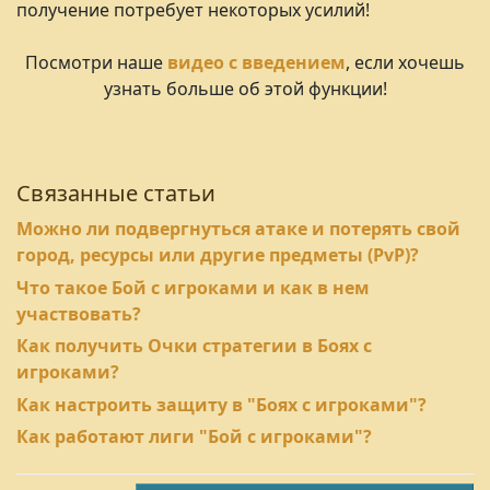
получение потребует некоторых усилий!
Посмотри наше
видео с введением
, если хочешь
узнать больше об этой функции!
Связанные статьи
Можно ли подвергнуться атаке и потерять свой
город, ресурсы или другие предметы (PvP)?
Что такое Бой с игроками и как в нем
участвовать?
Как получить Очки стратегии в Боях с
игроками?
Как настроить защиту в "Боях с игроками"?
Как работают лиги "Бой с игроками"?