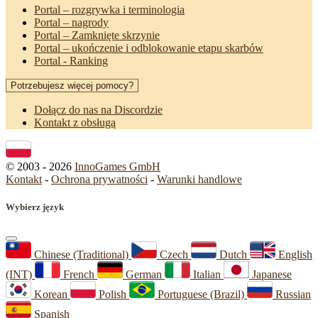
Portal – rozgrywka i terminologia
Portal – nagrody
Portal – Zamknięte skrzynie
Portal – ukończenie i odblokowanie etapu skarbów
Portal - Ranking
Potrzebujesz więcej pomocy?
Dołącz do nas na Discordzie
Kontakt z obsługą
© 2003 - 2026
InnoGames GmbH
Kontakt
-
Ochrona prywatności
-
Warunki handlowe
Wybierz język
Chinese (Traditional)
Czech
Dutch
English
(INT)
French
German
Italian
Japanese
Korean
Polish
Portuguese (Brazil)
Russian
Spanish