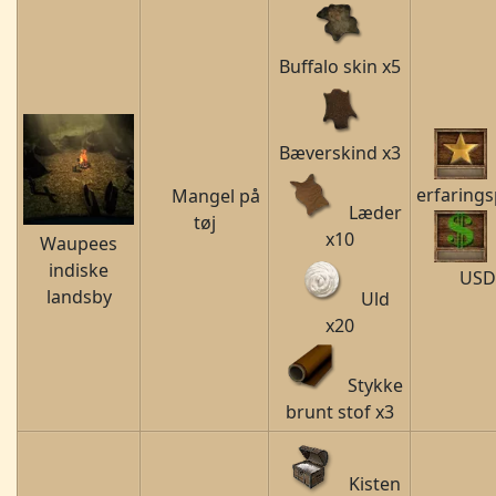
Buffalo skin x5
Bæverskind x3
erfarings
Mangel på
Læder
tøj
x10
Waupees
indiske
USD
landsby
Uld
x20
Stykke
brunt stof x3
Kisten