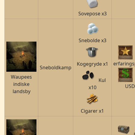
Sovepose x3
Snebolde x3
erfarings
Kogegryde x1
Sneboldkamp
Waupees
Kul
indiske
USD
x10
landsby
Cigarer x1