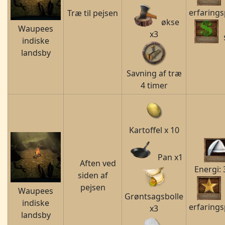
erfarings
Træ til pejsen
økse
Waupees
x3
indiske
landsby
Savning af træ
4 timer
Kartoffel x 10
Pan x1
Aften ved
Energi:
siden af
pejsen
Waupees
Grøntsagsbolle
indiske
erfarings
x3
landsby