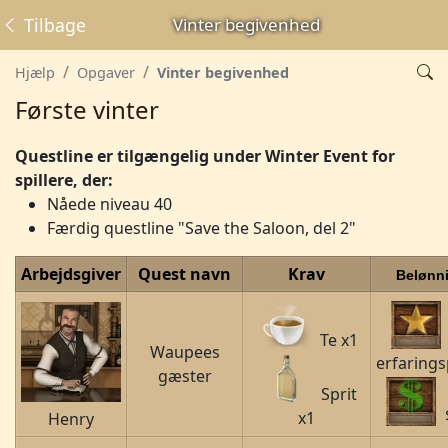
Tilbage
Vinter begivenhed
Hjælp
Opgaver
Vinter begivenhed
Første vinter
Questline er tilgængelig under Winter Event for
spillere, der:
Nåede niveau 40
Færdig questline "Save the Saloon, del 2"
Arbejdsgiver
Quest navn
Krav
Belønn
Te x1
Waupees
erfarings
gæster
Sprit
x1
Henry