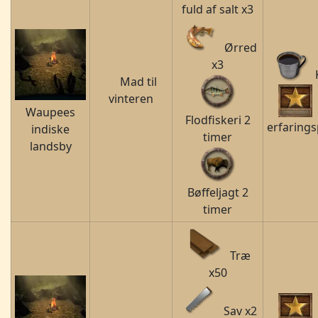
fuld af salt x3
Ørred
x3
Mad til
vinteren
Waupees
Flodfiskeri 2
erfarings
indiske
timer
landsby
Bøffeljagt 2
timer
Træ
x50
Sav x2