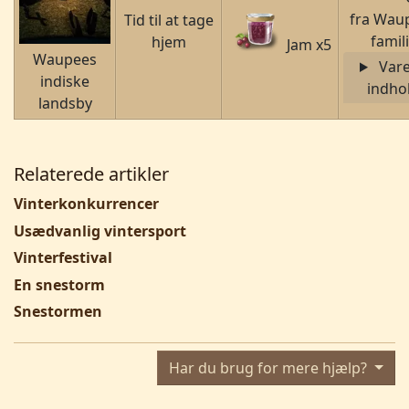
fra Wau
Tid til at tage
famil
hjem
Jam x5
Waupees
Var
indiske
indho
landsby
Relaterede artikler
Vinterkonkurrencer
Usædvanlig vintersport
Vinterfestival
En snestorm
Snestormen
Har du brug for mere hjælp?