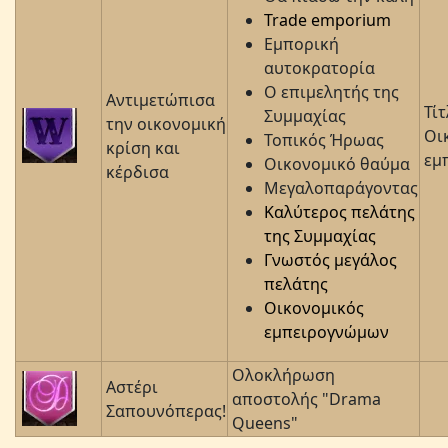
Trade emporium
Εμπορική
αυτοκρατορία
Ο επιμελητής της
Αντιμετώπισα
Τίτ
Συμμαχίας
την οικονομική
Οι
Τοπικός Ήρωας
κρίση και
εμ
Οικονομικό θαύμα
κέρδισα
Μεγαλοπαράγοντας
Καλύτερος πελάτης
της Συμμαχίας
Γνωστός μεγάλος
πελάτης
Οικονομικός
εμπειρογνώμων
Ολοκλήρωση
Αστέρι
αποστολής "Drama
Σαπουνόπερας!
Queens"