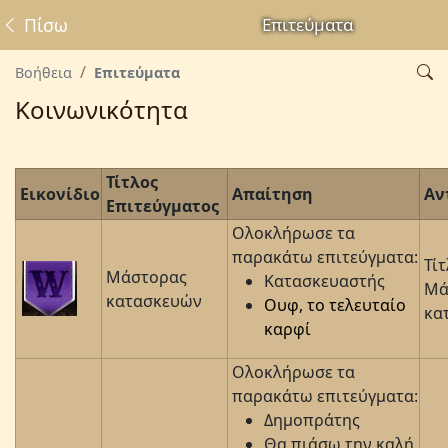
Πίσω
Επιτεύματα
Βοήθεια
Επιτεύματα
Κοινωνικότητα
Τίτλος
Εικονίδιο
Απαίτηση
Αν
Επιτεύγματος
Ολοκλήρωσε τα
παρακάτω επιτεύγματα:
Τίτ
Μάστορας
Κατασκευαστής
Μά
κατασκευών
Ουφ, το τελευταίο
κα
καρφί
Ολοκλήρωσε τα
παρακάτω επιτεύγματα:
Δημοπράτης
Θα πιάσω την καλή