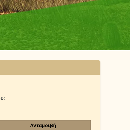
υ:
Ανταμοιβή