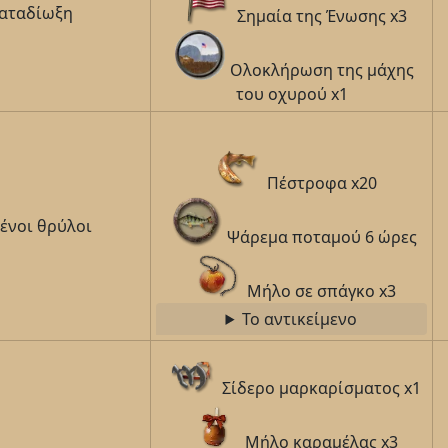
αταδίωξη
Σημαία της Ένωσης x3
Ολοκλήρωση της μάχης
του οχυρού x1
Πέστροφα x20
ένοι θρύλοι
Ψάρεμα ποταμού 6 ώρες
Μήλο σε σπάγκο x3
Το αντικείμενο
Σίδερο μαρκαρίσματος x1
Μήλο καραμέλας x3