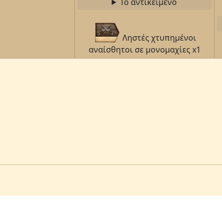
Το αντικείμενο
Ληστές χτυπημένοι
αναίσθητοι σε μονομαχίες x1