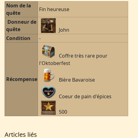
Nom de la
Fin heureuse
quête
Donneur de
quête
John
Condition
-
Coffre très rare pour
l'Oktoberfest
Récompense
Bière Bavaroise
Coeur de pain d'épices
500
Articles liés