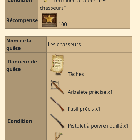
Condition
Terminer la quête "Les
chasseurs"
Récompense
100
Nom de la
Les chasseurs
quête
Donneur de
quête
Tâches
Arbalète précise x1
Fusil précis x1
Condition
Pistolet à poivre rouillé x1