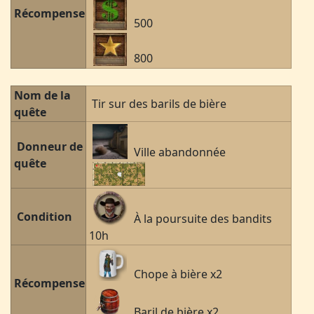
Récompense
500
800
Nom de la
Tir sur des barils de bière
quête
Donneur de
Ville abandonnée
quête
Condition
À la poursuite des bandits
10h
Chope à bière x2
Récompense
Baril de bière x2