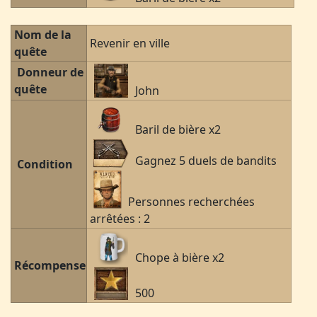
Nom de la
Revenir en ville
quête
Donneur de
quête
John
Baril de bière x2
Gagnez 5 duels de bandits
Condition
Personnes recherchées
arrêtées : 2
Chope à bière x2
Récompense
500