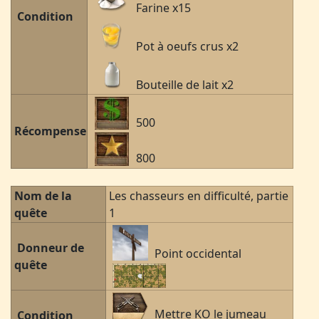
Farine x15
Condition
Pot à oeufs crus x2
Bouteille de lait x2
500
Récompense
800
Nom de la
Les chasseurs en difficulté, partie
quête
1
Donneur de
Point occidental
quête
Mettre KO le jumeau
Condition