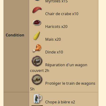
Myrtilles x15
Chair de crabe x10
Haricots x20
Condition
Maïs x20
Dinde x10
Réparation d'un wagon
couvert 2h
Protéger le train de wagons
5h
Chope à bière x2