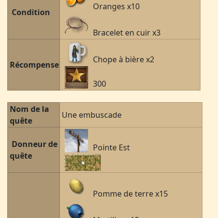
Oranges x10
Condition
Bracelet en cuir x3
Chope à bière x2
Récompense
300
Nom de la
Une embuscade
quête
Donneur de
Pointe Est
quête
Pomme de terre x15