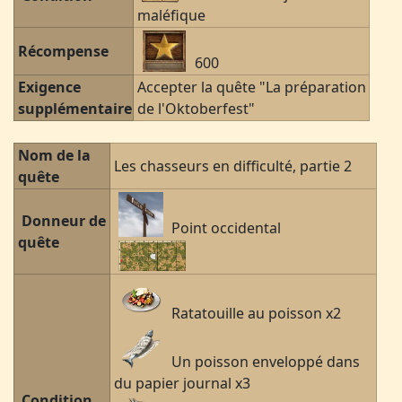
maléfique
Récompense
600
Exigence
Accepter la quête "La préparation
supplémentaire
de l'Oktoberfest"
Nom de la
Les chasseurs en difficulté, partie 2
quête
Donneur de
Point occidental
quête
Ratatouille au poisson x2
Un poisson enveloppé dans
du papier journal x3
Condition