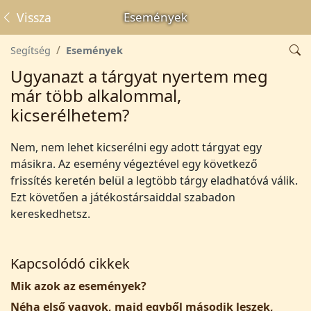
Vissza
Események
Segítség
Események
Ugyanazt a tárgyat nyertem meg
már több alkalommal,
kicserélhetem?
Nem, nem lehet kicserélni egy adott tárgyat egy
másikra. Az esemény végeztével egy következő
frissítés keretén belül a legtöbb tárgy eladhatóvá válik.
Ezt követően a játékostársaiddal szabadon
kereskedhetsz.
Kapcsolódó cikkek
Mik azok az események?
Néha első vagyok, majd egyből második leszek,