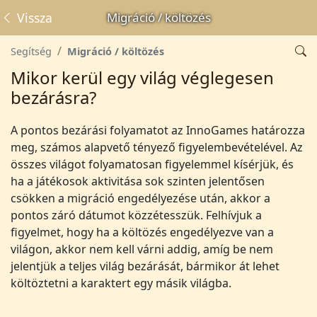
Vissza
Migráció / költözés
Segítség
Migráció / költözés
Mikor kerül egy világ véglegesen
bezárásra?
A pontos bezárási folyamatot az InnoGames határozza
meg, számos alapvető tényező figyelembevételével. Az
összes világot folyamatosan figyelemmel kísérjük, és
ha a játékosok aktivitása sok szinten jelentősen
csökken a migráció engedélyezése után, akkor a
pontos záró dátumot közzétesszük. Felhívjuk a
figyelmet, hogy ha a költözés engedélyezve van a
világon, akkor nem kell várni addig, amíg be nem
jelentjük a teljes világ bezárását, bármikor át lehet
költöztetni a karaktert egy másik világba.