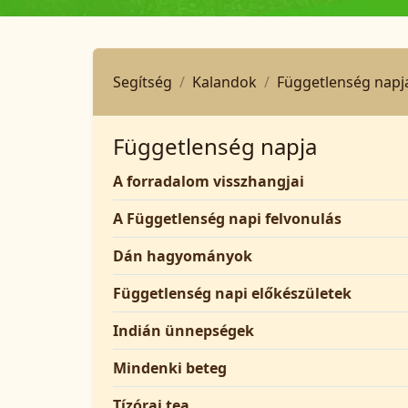
Segítség
Kalandok
Függetlenség napj
Függetlenség napja
A forradalom visszhangjai
A Függetlenség napi felvonulás
Dán hagyományok
Függetlenség napi előkészületek
Indián ünnepségek
Mindenki beteg
Tízórai tea