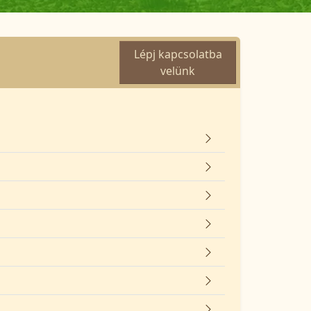
Lépj kapcsolatba
velünk