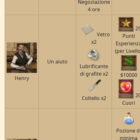
Negoziazione
4 ore
2
Vetro
Punti
x2
Esperienz
(per Livell
Un aiuto
Lubrificante
di grafite x2
$10000
Henry
2
Coltello x2
Cuori
Pozione d
minima