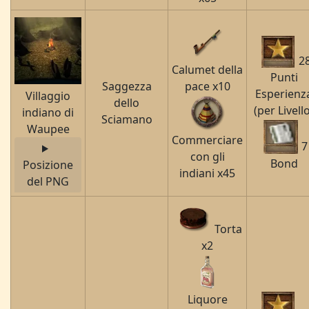
2
Calumet della
Punti
Saggezza
pace x10
Esperienz
Villaggio
dello
(per Livell
indiano di
Sciamano
Waupee
Commerciare
7
con gli
Bond
Posizione
indiani x45
del PNG
Torta
x2
Liquore