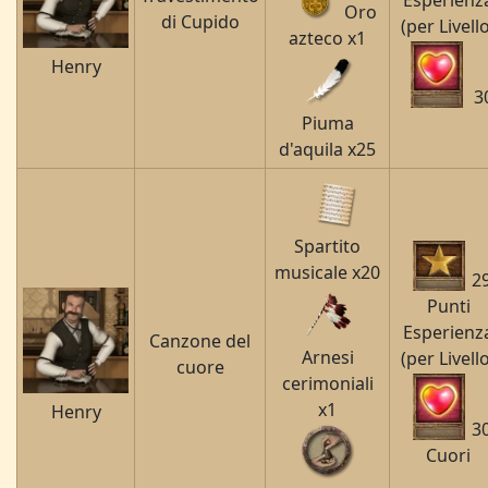
Esperienz
Oro
di Cupido
(per Livell
azteco x1
Henry
3
Piuma
d'aquila x25
Spartito
musicale x20
2
Punti
Esperienz
Canzone del
Arnesi
(per Livell
cuore
cerimoniali
x1
Henry
3
Cuori