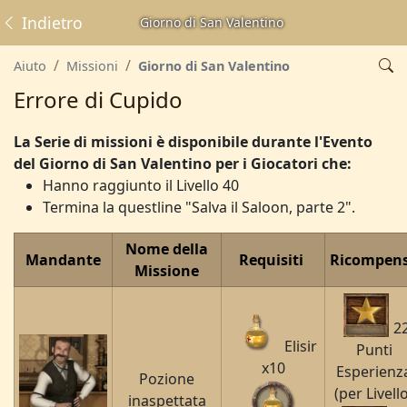
Indietro
Giorno di San Valentino
Aiuto
Missioni
Giorno di San Valentino
Errore di Cupido
La Serie di missioni è disponibile durante l'Evento
del Giorno di San Valentino per i Giocatori che:
Hanno raggiunto il Livello 40
Termina la questline "Salva il Saloon, parte 2".
Nome della
Mandante
Requisiti
Ricompen
Missione
2
Elisir
Punti
x10
Esperienz
Pozione
(per Livell
inaspettata