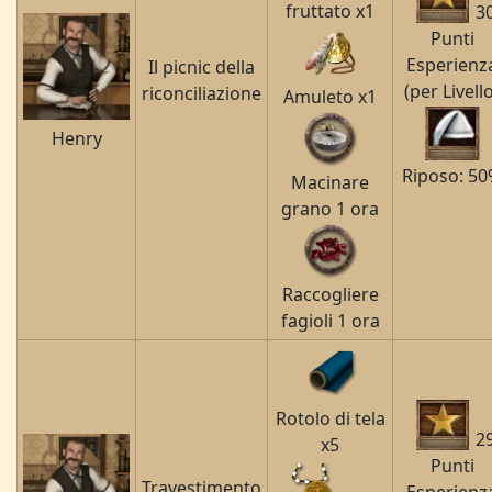
fruttato x1
3
Punti
Esperienz
Il picnic della
(per Livell
riconciliazione
Amuleto x1
Henry
Riposo: 5
Macinare
grano 1 ora
Raccogliere
fagioli 1 ora
Rotolo di tela
2
x5
Punti
Travestimento