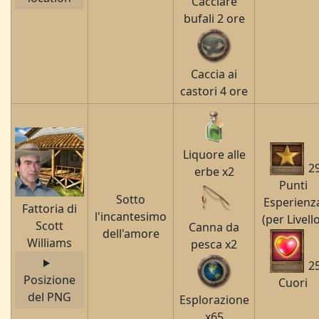
Cacciare
bufali 2 ore
Caccia ai
castori 4 ore
Liquore alle
2
erbe x2
Punti
Sotto
Esperienz
Fattoria di
l'incantesimo
(per Livell
Scott
Canna da
dell'amore
Williams
pesca x2
2
Posizione
Cuori
del PNG
Esplorazione
x65