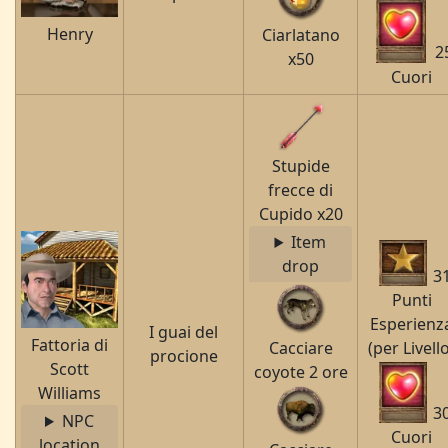
Henry
Ciarlatano
2
x50
Cuori
Stupide
frecce di
Cupido x20
Item
drop
3
Punti
Esperienz
I guai del
Fattoria di
Cacciare
(per Livell
procione
Scott
coyote 2 ore
Williams
3
NPC
Cuori
location