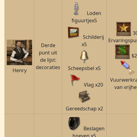
Loden
figuurtje
x5
3
Schilderij
Ervaringspu
x5
Derde
punt uit
$2
de lijst:
decoraties
Scheepsbel x5
Henry
Vuurwerkr
Vlag x20
van vrijhe
Gereedschap x2
Beslagen
hoeven x5