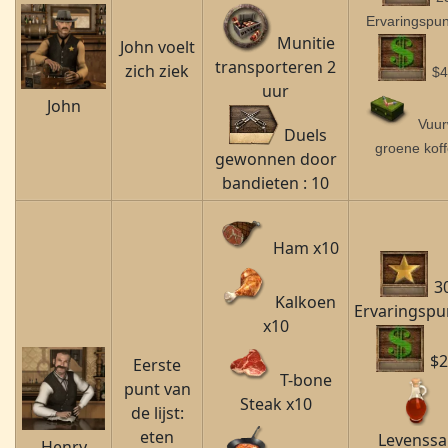
Ervaringspu
Munitie
John voelt
transporteren 2
zich ziek
$4
uur
John
Vuur
Duels
groene koff
gewonnen door
bandieten : 10
Ham x10
3
Kalkoen
Ervaringspu
x10
$2
Eerste
T-bone
punt van
Steak x10
de lijst:
eten
Levenss
Henry