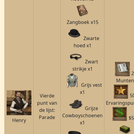
Zangboek x15
Zwarte
hoed x1
Zwart
strikje x1
2
Munten
Grijs vest
x1
5
Vierde
Ervaringspu
punt van
Grijze
de lijst:
Cowboyschoenen
Parade
$5
Henry
x1