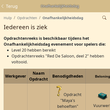
Terug
Onafhankelijkheidsdag
Hulp
Opdrachten
Onafhankelijkheidsdag
Iedereen is ziek
Opdrachtenreeks is beschikbaar tijdens het
Onafhankelijkheidsdag evenement voor spelers die:
Level 20 hebben bereikt
Opdrachtenreeks "Red De Saloon, deel 2" hebben
voltooid.
Naam
Werkgever
Benodigdheden
Belonin
Opdracht
Opdracht
"Maya's
Vuurwer
behoeften"