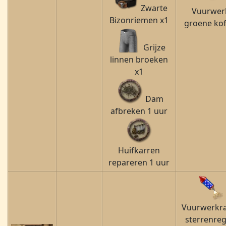
Zwarte
Vuurwer
Bizonriemen x1
groene kof
Grijze
linnen broeken
x1
Dam
afbreken 1 uur
Huifkarren
repareren 1 uur
Vuurwerkr
sterrenre