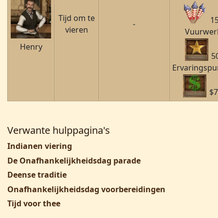
Tijd om te
15
-
vieren
Vuurwer
Henry
5
Ervaringspu
$7
Verwante hulppagina's
Indianen viering
De Onafhankelijkheidsdag parade
Deense traditie
Onafhankelijkheidsdag voorbereidingen
Tijd voor thee