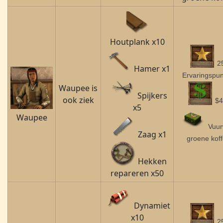
Houtplank x10
2
Hamer x1
Ervaringspu
Waupee
is
Spijkers
ook ziek
$4
x5
Waupee
Vuur
Zaag x1
groene koff
Hekken
repareren x50
Dynamiet
x10
2