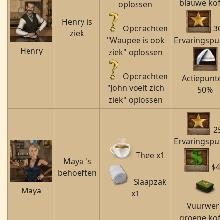
blauwe kof
oplossen
Henry
is
Opdrachten
3
ziek
"Waupee is ook
Ervaringspu
Henry
ziek" oplossen
Opdrachten
Actiepunt
"John voelt zich
50%
ziek" oplossen
2
Ervaringspu
Thee x1
Maya
's
$4
behoeften
Slaapzak
Maya
x1
Vuurwer
groene kof