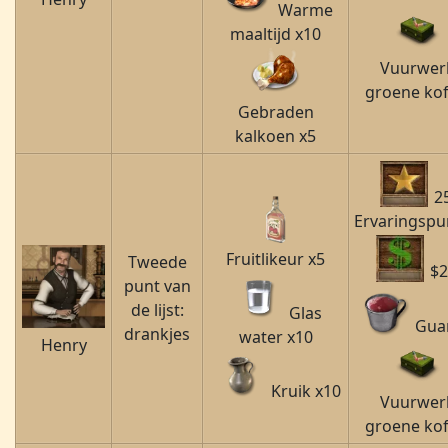
Warme
maaltijd x10
Vuurwer
groene kof
Gebraden
kalkoen x5
2
Ervaringspu
Fruitlikeur x5
Tweede
$2
punt van
de lijst:
Glas
Gua
drankjes
water x10
Henry
Kruik x10
Vuurwer
groene kof