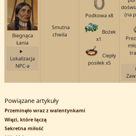
pu
doświ
(na 
Podkowa x8
Smutna
Bożek
chwila
Biegnąca
Prez
x1
Łania
mł
tr
Ciepły
Lokalizacja
posiłek x5
NPC-a
Zaw
Powiązane artykuły
Przeminęło wraz z walentynkami
Więzi, które łączą
Sekretna miłość