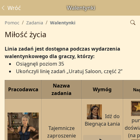
Wróć
Walentynki
Pomoc
Zadania
Walentynki
Miłość życia
Linia zadań jest dostępna podczas wydarzenia
walentynkowego dla graczy, którzy:
Osiągnęli poziom 35
Ukończyli linię zadań „Uratuj Saloon, część 2”
Nazwa
Pracodawca
Wymóg
Na
zadania
Idź do
pu
Biegnąca Łania
doświ
Tajemnicze
(na 
zaproszenie