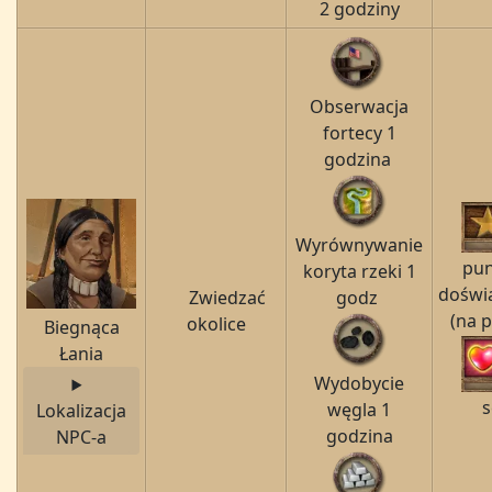
2 godziny
Obserwacja
fortecy 1
godzina
Wyrównywanie
pu
koryta rzeki 1
doświ
Zwiedzać
godz
(na 
okolice
Biegnąca
Łania
Wydobycie
s
węgla 1
Lokalizacja
godzina
NPC-a