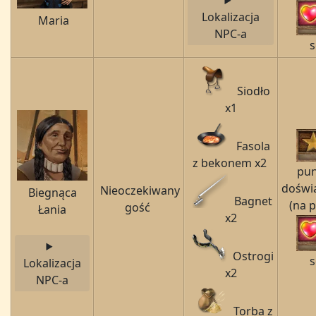
Lokalizacja
Maria
NPC-a
s
Siodło
x1
Fasola
z bekonem x2
pu
doświ
Nieoczekiwany
Biegnąca
Bagnet
(na 
gość
Łania
x2
Ostrogi
s
Lokalizacja
x2
NPC-a
Torba z