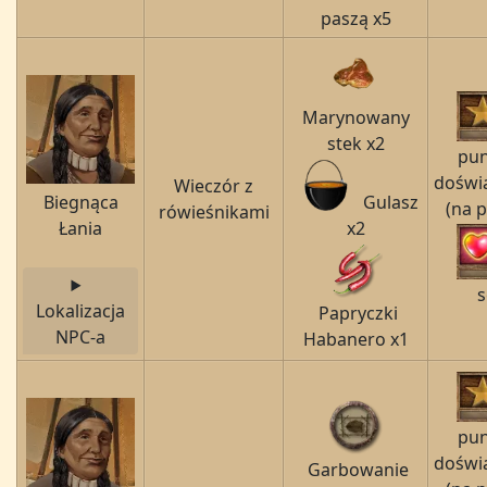
paszą x5
Marynowany
stek x2
pu
doświ
Wieczór z
Biegnąca
Gulasz
(na 
rówieśnikami
Łania
x2
s
Lokalizacja
Papryczki
NPC-a
Habanero x1
pu
doświ
Garbowanie