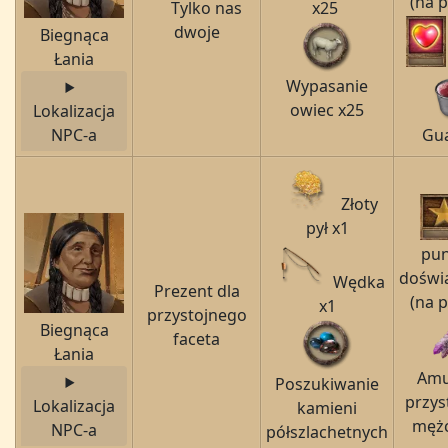
(na 
Tylko nas
x25
dwoje
Biegnąca
Łania
Wypasanie
owiec x25
Lokalizacja
NPC-a
Gu
Złoty
pył x1
pu
doświ
Wędka
Prezent dla
(na 
x1
przystojnego
Biegnąca
faceta
Łania
Amul
Poszukiwanie
przys
Lokalizacja
kamieni
męż
NPC-a
półszlachetnych