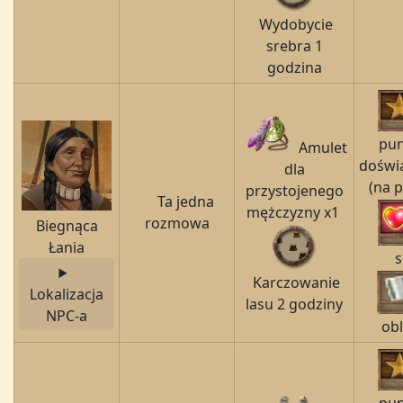
Wydobycie
srebra 1
godzina
pu
Amulet
doświ
dla
(na 
przystojenego
Ta jedna
mężczyzny x1
rozmowa
Biegnąca
Łania
s
Karczowanie
Lokalizacja
lasu 2 godziny
NPC-a
obl