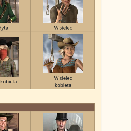
dyta
Wisielec
Wisielec
 kobieta
kobieta