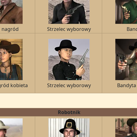
 nagród
Strzelec wyborowy
Ban
ród kobieta
Strzelec wyborowy
Bandyta
Robotnik