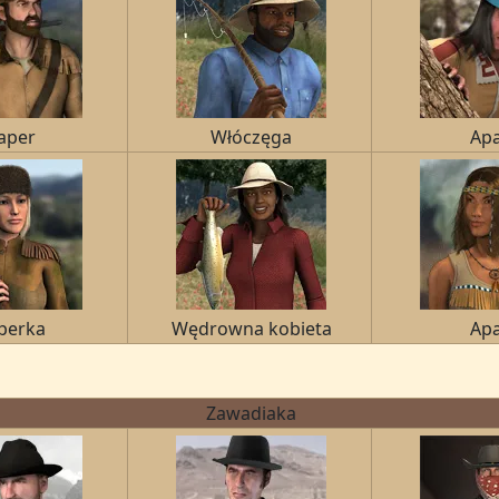
aper
Włóczęga
Ap
perka
Wędrowna kobieta
Ap
Zawadiaka