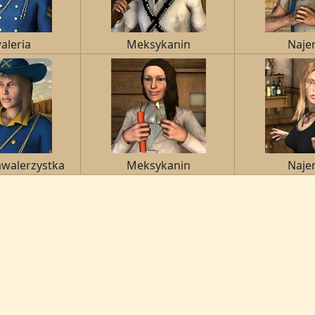
aleria
Meksykanin
Naje
awalerzystka
Meksykanin
Naje