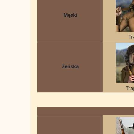
Męski
Tr
Żeńska
Tra