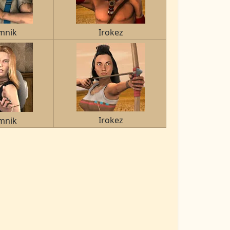
mnik
Irokez
Irokez
mnik