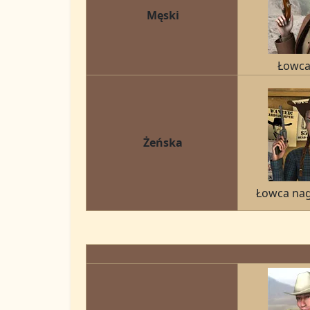
Męski
Łowca
Żeńska
Łowca nag