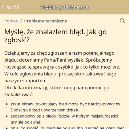
Wróć
Problemy techniczne
Pomoc
Problemy techniczne
Myślę, że znalazłem błąd. Jak go
zgłosić?
Dziękujemy za chęć zgłoszenia nam potencjalnego
błędu, doceniamy Pana/Pani wysiłek. Spróbujemy
rozwiązać tę sprawę tak szybko, jak to tylko możliwe.
W celu zgłoszenia błędu, proszę skontaktować się z
naszym supportem.
Oto kilka informacji, które mogą nam pomóc go
zlokalizować:
zrzut ekranu pokazujący błąd może być bardzo pomocny.
Dodaj go przed utworzeniem ticketu;
szczegółowy opis błędu (gdzie, w którym miejscu/części
gry się pojawia);
opis, co zrobić, by błąd się pojawił (np. zagrać na loterii pięć