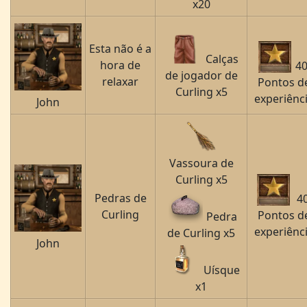
x20
Esta não é a
Calças
hora de
4
de jogador de
relaxar
Pontos d
Curling x5
experiênc
John
Vassoura de
Curling x5
Pedras de
4
Curling
Pontos d
Pedra
experiênc
de Curling x5
John
Uísque
x1