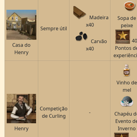
Madeira
Sopa de
x40
peixe
Sempre útil
4
Carvão
Casa do
Pontos d
x40
Henry
experiênc
Vinho de
mel
Competição
-
Chapéu d
de Curling
Evento d
Henry
Inverno