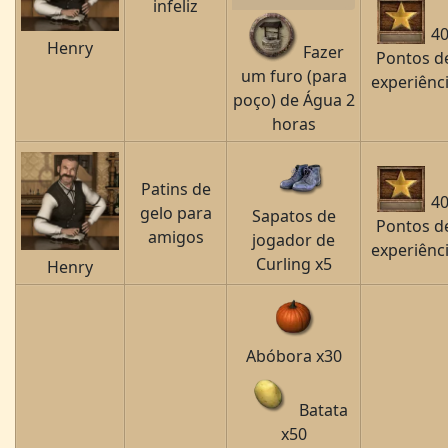
infeliz
4
Henry
Fazer
Pontos d
um furo (para
experiênc
poço) de Água 2
horas
Patins de
4
gelo para
Sapatos de
Pontos d
amigos
jogador de
experiênc
Curling x5
Henry
Abóbora x30
Batata
x50