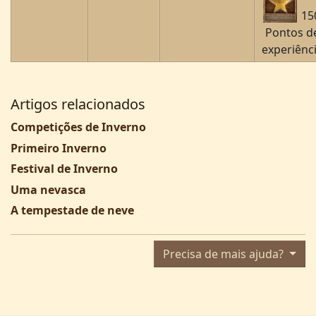
15
Pontos d
experiênc
Artigos relacionados
Competições de Inverno
Primeiro Inverno
Festival de Inverno
Uma nevasca
A tempestade de neve
Precisa de mais ajuda?