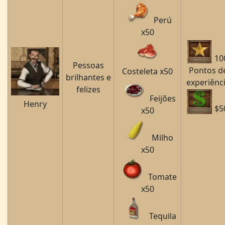
Perú
x50
10
Pessoas
Pontos d
Costeleta x50
brilhantes e
experiênc
felizes
Feijões
Henry
$5
x50
Milho
x50
Tomate
x50
Tequila