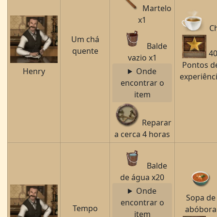
Martelo
x1
C
Um chá
Balde
quente
4
vazio x1
Pontos d
Henry
Onde
experiênc
encontrar o
item
Reparar
a cerca 4 horas
Balde
de água x20
Onde
Sopa de
encontrar o
Tempo
abóbora
item