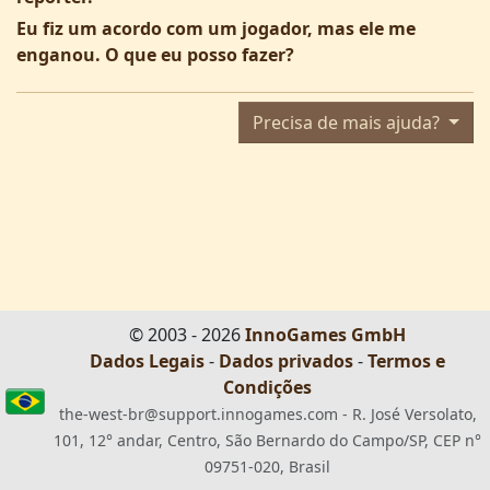
Eu fiz um acordo com um jogador, mas ele me
enganou. O que eu posso fazer?
Precisa de mais ajuda?
© 2003 - 2026
InnoGames GmbH
Dados Legais
-
Dados privados
-
Termos e
Condições
the-west-br@support.innogames.com - R. José Versolato,
101, 12° andar, Centro, São Bernardo do Campo/SP, CEP n°
09751-020, Brasil