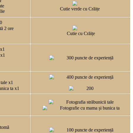
r
te
Cutie verde cu Crăițe
ilie
20
tă 2 ore
Cutie cu Crăițe
 x1
 x1
300 puncte de experiență
400 puncte de experiență
 tale x1
nica ta x1
200
Fotografia străbunicii tale
Fotografie cu mama și bunica ta
ntomă
100 puncte de experiență