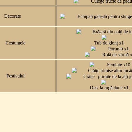
Culege fructe de pădu
Decorate
Echipați găleată pentru stinge
Brățară din colți de 
Costumele
Tub de glonț x1
Porumb x1
Rolă de sârmă 
Seminte x10
Crăițe trimise altor jucă
Festivalul
Crăițe primite de la alți j
Dus la rugăciune x1