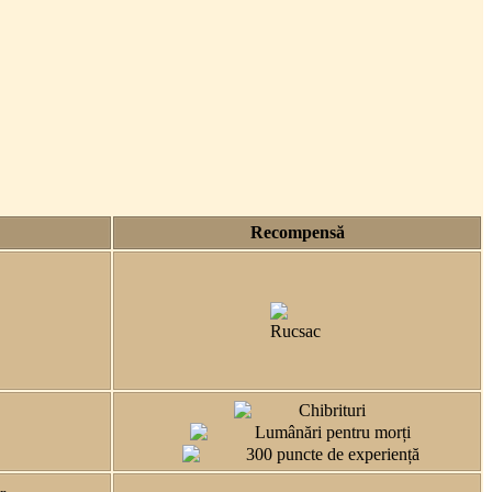
Recompens
ă
Rucsac
Chibrituri
Lumânări pentru morți
300 puncte de experiență