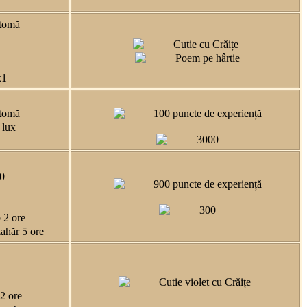
ntomă
Cutie cu Crăițe
Poem pe hârtie
x1
ntomă
100 puncte de experiență
e lux
3000
10
900 puncte de experiență
300
 2 ore
zahăr 5 ore
Cutie violet cu Crăițe
 2 ore