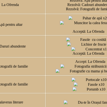
Rezolvă: Apă pentru alta
La Ofrenda
Rezolvă: Cadouri abunden
Rezolvă: Fotografii de fam
Pahar de apă x
Muncitor la calea fera
pă pentru altar
Acceptă: La Ofrenda
Fasole cu costită
Lichior de fructe
Daruri abundente
Concentrat x1
Acceptă: La Ofrenda
Accept: La Ofrenda
tografii de familie
Fotografia străbunicii
Fotografie cu mama și bu
Portocale x10
tografii de familie
Fasole x10
Porumb x10
alaveras literare
Du-te în Orașul fa