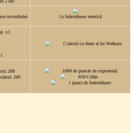
re 2 ore
rea incendiului
1x îndemânare motrică
lup x1
Colierul cu dinte al lui Walkara
x1
1000 de puncte de experiență
tori: 200
650 Crăițe
ucători: 200
1 punct de îndemânare