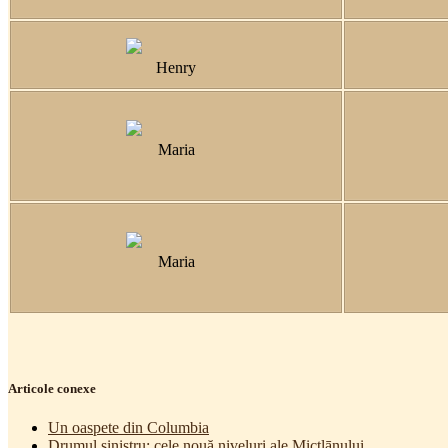
Henry
Maria
Maria
Articole conexe
Un oaspete din Columbia
Drumul sinistru: cele nouă niveluri ale Mictlānului