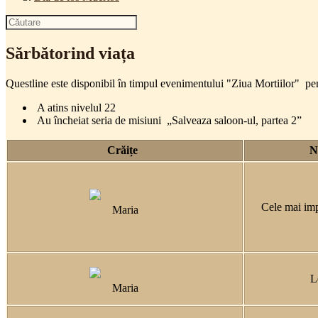
Sărbătorind viața
Questline este disponibil în timpul evenimentului "Ziua Mortiilor" pent
A atins nivelul 22
Au încheiat seria de misiuni „Salveaza saloon-ul, partea 2”
Crăițe
N
Cele mai imp
Maria
L
Maria