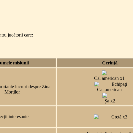
ru jucătorii care:
umele misiunii
Cerinţă
Cal american x1
Echipați
ortante lucruri despre Ziua
Cal american
Morților
Șa x2
ecții interesante
Cretă x3