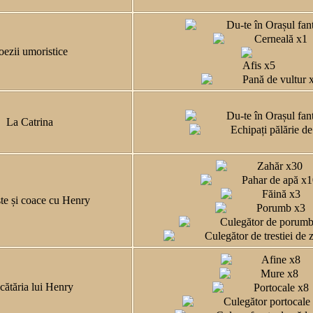
Du-te în Orașul fa
Cerneală x1
oezii umoristice
Afis x5
Pană de vultur 
Du-te în Orașul fa
La Catrina
Echipați pălărie d
Zahăr x30
Pahar de apă x
Făină x3
te și coace cu Henry
Porumb x3
Culegător de porumb
Culegător de trestiei de 
Afine x8
Mure x8
cătăria lui Henry
Portocale x8
Culegător portocale