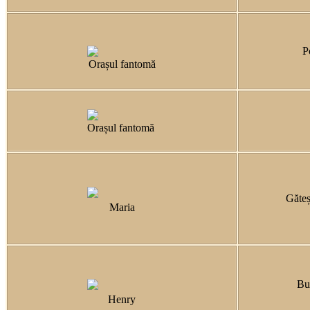
P
Orașul fantomă
Orașul fantomă
Găteș
Maria
Bu
Henry