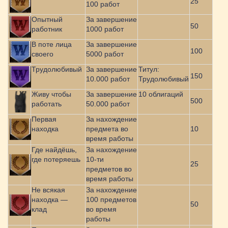
25
100 работ
Опытный
За завершение
50
работник
1000 работ
В поте лица
За завершение
100
своего
5000 работ
Трудолюбивый
За завершение
Титул:
150
10.000 работ
Трудолюбивый
Живу чтобы
За завершение
10 облигаций
500
работать
50.000 работ
Первая
За нахождение
находка
предмета во
10
время работы
Где найдёшь,
За нахождение
где потеряешь
10-ти
25
предметов во
время работы
Не всякая
За нахождение
находка —
100 предметов
50
клад
во время
работы