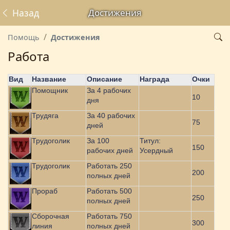
Назад
Достижения
Помощь
Достижения
Работа
Вид
Название
Описание
Награда
Очки
Помощник
За 4 рабочих
10
дня
Трудяга
За 40 рабочих
75
дней
Трудоголик
За 100
Титул:
150
рабочих дней
Усердный
Трудоголик
Работать 250
200
полных дней
Прораб
Работать 500
250
полных дней
Сборочная
Работать 750
300
линия
полных дней