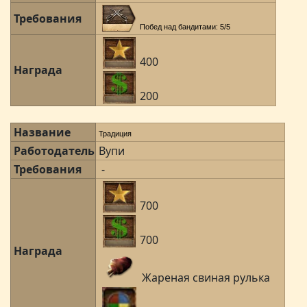
Требования
Побед над бандитами: 5/5
400
Награда
200
Название
Традиция
Работодатель
Вупи
Требования
-
700
700
Награда
Жареная свиная рулька