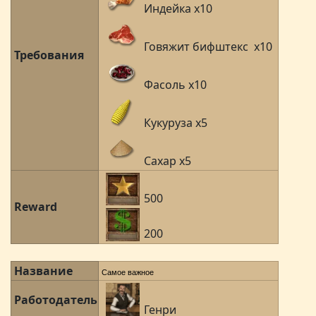
Индейка x10
Говяжит бифштекс x10
Требования
Фасоль x10
Кукуруза x5
Сахар x5
500
Reward
200
Название
Самое важное
Работодатель
Генри