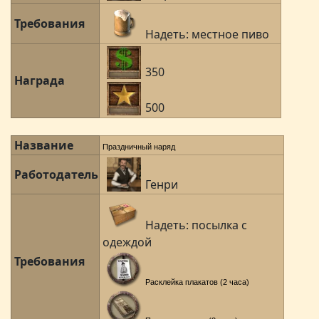
Требования
Надеть: местное пиво
350
Награда
500
Название
Праздничный наряд
Работодатель
Генри
Надеть: посылка с
одеждой
Требования
Расклейка плакатов (2 часа)