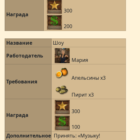
300
Награда
200
Название
Шоу
Работодатель
Мария
Апельсины x3
Требования
Пирит x3
300
Награда
100
Дополнительное
Принять: «Музыку!