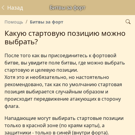
Назад
Битвы за форт
Помощь
Битвы за форт
Какую стартовую позицию можно
выбрать?
После того как вы присоединитесь к фортовой
битве, вы увидите поле битвы, где можно выбрать
стартовую и целевую позиции.
Хотя это и необязательно, но настоятельно
рекомендовано, так как по умолчанию стартовая
позиция выбирается случайным образом и
происходит передвижение атакующих в сторону
флага.
Нападающие могут выбирать стартовые позиции
только в красной зоне (по краям карты), а
защитники - только в синей (внутри форта).