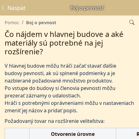
Naspäť
Boj o pevnosť
Pomoc
Boj o pevnosť
Čo nájdem v hlavnej budove a aké
materiály sú potrebné na jej
rozšírenie?
V hlavnej budove môžu hráči začať stavať ďalšie
budovy pevnosti, ak sú splnené podmienky a je
nazbierané požadované množstvo produktov.
Po vstupe do budovy si členovia pevnosti môžu
prezerať záznamy o udalostiach.
Hráči s potrebnými oprávneniami môžu v nastaveniach
zmeniť jej názov a pridať popis.
Požadovaný tovar na rozšírenie veliteľstva:
Otvorenie úrovne