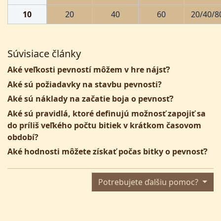
10
20
40
60
20/40/8
Súvisiace články
Aké veľkosti pevností môžem v hre nájsť?
Aké sú požiadavky na stavbu pevnosti?
Aké sú náklady na začatie boja o pevnosť?
Aké sú pravidlá, ktoré definujú možnosť zapojiť sa
do príliš veľkého počtu bitiek v krátkom časovom
období?
Aké hodnosti môžete získať počas bitky o pevnosť?
Potrebujete ďalšiu pomoc?