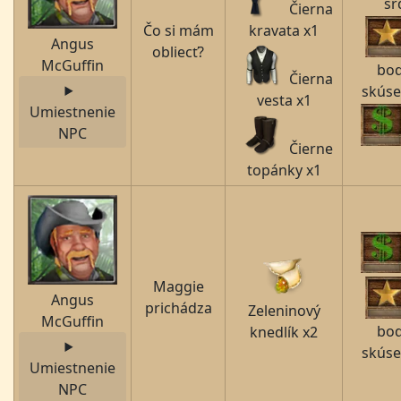
sŕ
Čierna
Čo si mám
kravata x1
Angus
obliecť?
McGuffin
bo
Čierna
skúse
vesta x1
Umiestnenie
NPC
Čierne
topánky x1
Maggie
Angus
prichádza
Zeleninový
McGuffin
bo
knedlík x2
skúse
Umiestnenie
NPC