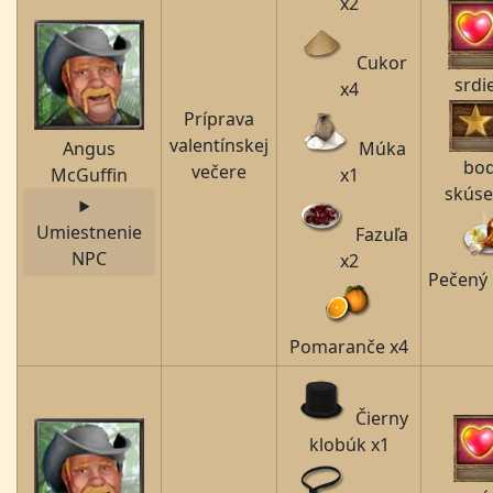
x2
Cukor
srdi
x4
Príprava
valentínskej
Angus
Múka
bo
večere
McGuffin
x1
skúse
Umiestnenie
Fazuľa
NPC
x2
Pečený
Pomaranče x4
Čierny
klobúk x1