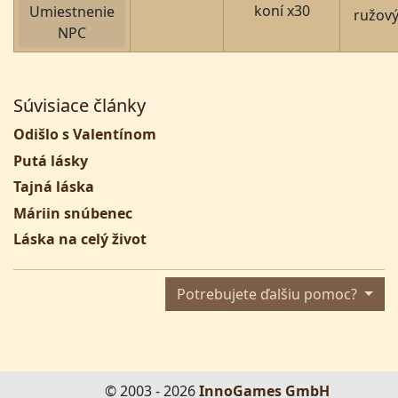
koní x30
Umiestnenie
ružový
NPC
Súvisiace články
Odišlo s Valentínom
Putá lásky
Tajná láska
Máriin snúbenec
Láska na celý život
Potrebujete ďalšiu pomoc?
© 2003 - 2026
InnoGames GmbH