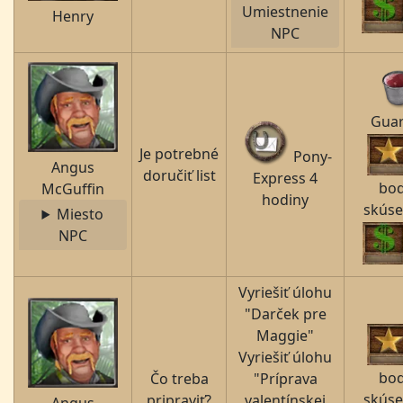
Umiestnenie
Henry
NPC
Gua
Je potrebné
Pony-
Angus
doručiť list
Express 4
bo
McGuffin
hodiny
skúse
Miesto
NPC
Vyriešiť úlohu
"Darček pre
Maggie"
Vyriešiť úlohu
bo
Čo treba
"Príprava
skúse
pripraviť?
valentínskej