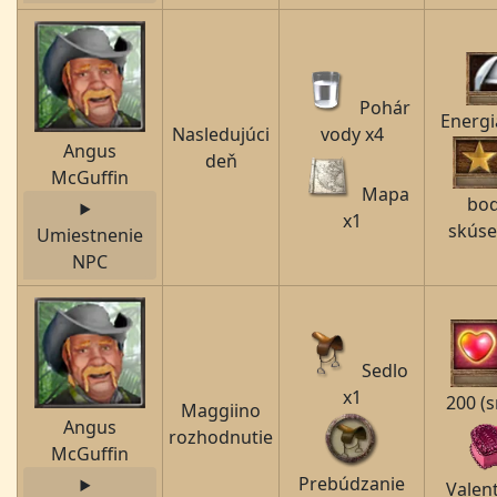
Pohár
Energi
Nasledujúci
vody x4
Angus
deň
McGuffin
Mapa
bo
x1
skúse
Umiestnenie
NPC
Sedlo
x1
200 (s
Maggiino
Angus
rozhodnutie
McGuffin
Prebúdzanie
Valen