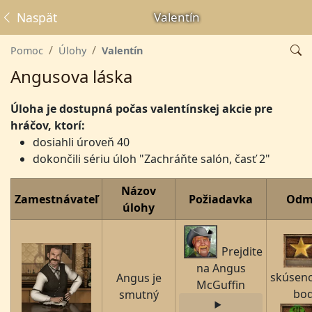
Naspäť
Valentín
Pomoc
Úlohy
Valentín
Angusova láska
Úloha je dostupná počas valentínskej akcie pre
hráčov, ktorí:
dosiahli úroveň 40
dokončili sériu úloh "Zachráňte salón, časť 2"
Názov
Zamestnávateľ
Požiadavka
Odm
úlohy
Prejdite
na Angus
skúsen
Angus je
McGuffin
bo
smutný