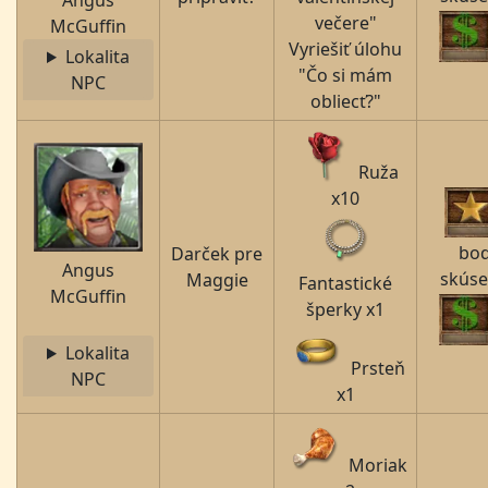
Angus
večere"
McGuffin
Vyriešiť úlohu
Lokalita
"Čo si mám
NPC
obliecť?"
Ruža
x10
bo
Darček pre
Angus
skúse
Maggie
Fantastické
McGuffin
šperky x1
Lokalita
Prsteň
NPC
x1
Moriak