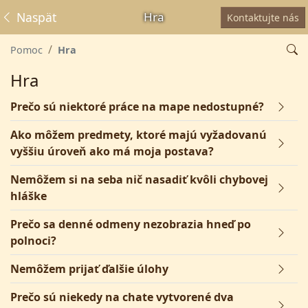
Naspäť
Hra
Kontaktujte nás
Pomoc
Hra
Hra
Prečo sú niektoré práce na mape nedostupné?
Ako môžem predmety, ktoré majú vyžadovanú
vyššiu úroveň ako má moja postava?
Nemôžem si na seba nič nasadiť kvôli chybovej
hláške
Prečo sa denné odmeny nezobrazia hneď po
polnoci?
Nemôžem prijať ďalšie úlohy
Prečo sú niekedy na chate vytvorené dva