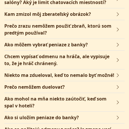
salóny? Aký je limit chatovacích miestností?
Kam zmizol môj zberateľský obrázok?
Prečo zrazu nemôžem použiť zbraň, ktorú som
predtým používal?
Ako môžem vybrať peniaze z banky?
Chcem vypísať odmenu na hráča, ale vypisuje
to, že je hráč chránený.
Niekto ma zdueloval, keď to nemalo byť možné!
Prečo nemôžem duelovať?
Ako mohol na mňa niekto zaútočiť, keď som
spal v hoteli?
Ako si uložím peniaze do banky?