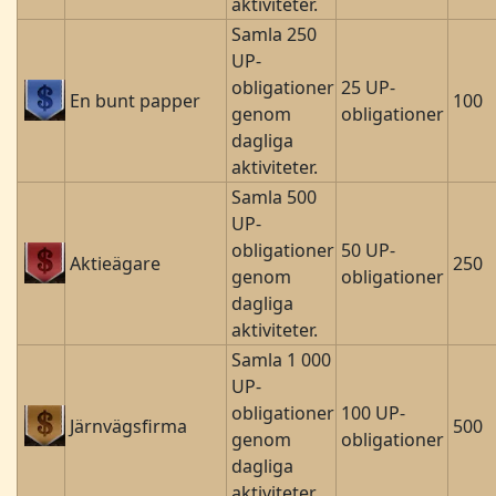
aktiviteter.
Samla 250
UP-
obligationer
25 UP-
En bunt papper
100
genom
obligationer
dagliga
aktiviteter.
Samla 500
UP-
obligationer
50 UP-
Aktieägare
250
genom
obligationer
dagliga
aktiviteter.
Samla 1 000
UP-
obligationer
100 UP-
Järnvägsfirma
500
genom
obligationer
dagliga
aktiviteter.