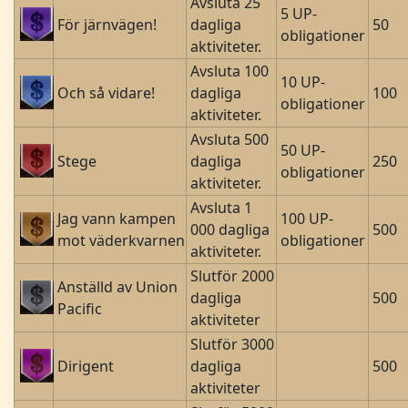
Avsluta 25
5 UP-
För järnvägen!
dagliga
50
obligationer
aktiviteter.
Avsluta 100
10 UP-
Och så vidare!
dagliga
100
obligationer
aktiviteter.
Avsluta 500
50 UP-
Stege
dagliga
250
obligationer
aktiviteter.
Avsluta 1
Jag vann kampen
100 UP-
000 dagliga
500
mot väderkvarnen
obligationer
aktiviteter.
Slutför 2000
Anställd av Union
dagliga
500
Pacific
aktiviteter
Slutför 3000
Dirigent
dagliga
500
aktiviteter