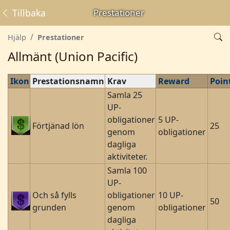
Tillbaka
Prestationer
Hjälp
Prestationer
Allmänt (Union Pacific)
Ikon
Prestationsnamn
Krav
Reward
Poin
Samla 25
UP-
obligationer
5 UP-
Förtjänad lön
25
genom
obligationer
dagliga
aktiviteter.
Samla 100
UP-
Och så fylls
obligationer
10 UP-
50
grunden
genom
obligationer
dagliga