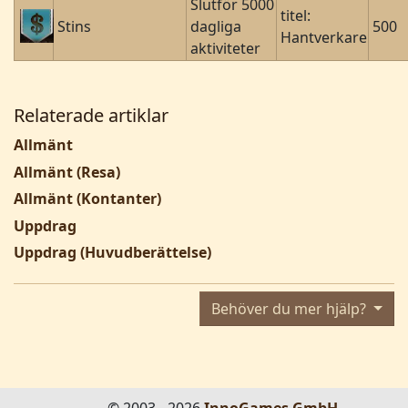
Slutför 5000
titel:
Stins
dagliga
500
Hantverkare
aktiviteter
Relaterade artiklar
Allmänt
Allmänt (Resa)
Allmänt (Kontanter)
Uppdrag
Uppdrag (Huvudberättelse)
Behöver du mer hjälp?