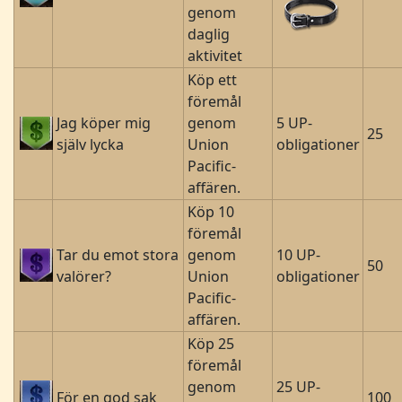
genom
daglig
aktivitet
Köp ett
föremål
Jag köper mig
genom
5 UP-
25
själv lycka
Union
obligationer
Pacific-
affären.
Köp 10
föremål
Tar du emot stora
genom
10 UP-
50
valörer?
Union
obligationer
Pacific-
affären.
Köp 25
föremål
genom
25 UP-
För en god sak
100