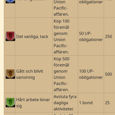
Union
obligationer
Pacific-
affären.
Köp 100
föremål
genom
50 UP-
Det vanliga, tack
250
Union
obligationer
Pacific-
affären.
Köp 500
föremål
Gått och blivit
genom
100 UP-
500
vansinnig
Union
obligationer
Pacific-
affären.
Avsluta fyra
Hårt arbete lönar
dagliga
1 bond
25
sig
aktiviteter.