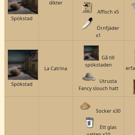
dikter
Affisch x5
Spökstad
Örnfjäder
x1
Gå till
spökstaden
erf
La Catrina
Utrusta
Spökstad
Fancy slouch hatt
Socker x30
Ett glas
vatten x10