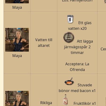
Lös: Familjefoton
g
Maya
Ett glas
vatten x20
Vatten till
Att lägga
altaret
järnvägsspår 2
Cem
timmar
Maya
Acceptera: La
Ofrenda
Stuvade
bönor med bacon x1
Rikliga
Fruktlikör x1