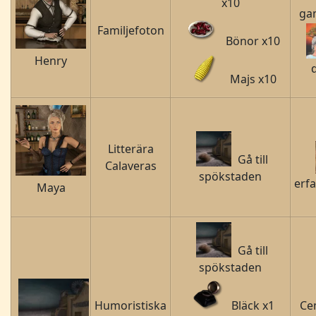
x10
ga
Familjefoton
Bönor x10
Henry
Majs x10
Litterära
Gå till
Calaveras
spökstaden
erf
Maya
Gå till
spökstaden
Humoristiska
Bläck x1
Cem