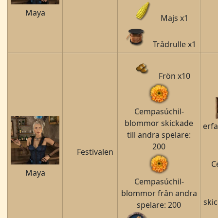
Maya
Majs x1
Trådrulle x1
Frön x10
Cempasúchil-
blommor skickade
erf
till andra spelare:
200
Festivalen
C
Maya
Cempasúchil-
blommor från andra
ski
spelare: 200