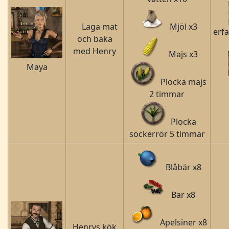
Laga mat
Mjöl x3
erf
och baka
med Henry
Majs x3
Maya
Plocka majs
2 timmar
Plocka
sockerrör 5 timmar
Blåbär x8
Bär x8
Apelsiner x8
Henrys kök