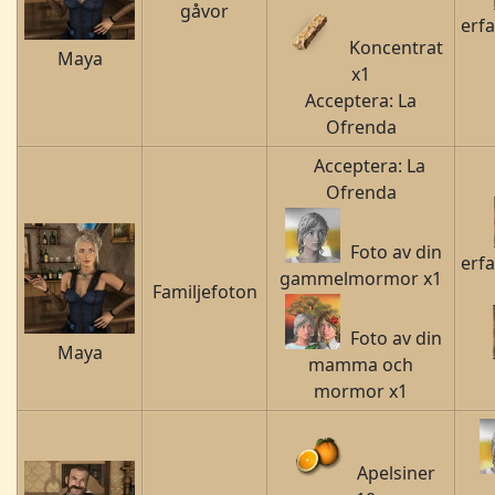
gåvor
erf
Koncentrat
Maya
x1
Acceptera: La
Ofrenda
Acceptera: La
Ofrenda
Foto av din
erf
gammelmormor x1
Familjefoton
Foto av din
Maya
mamma och
mormor x1
Apelsiner