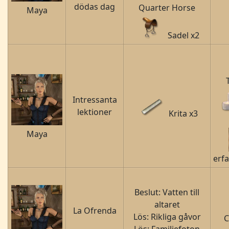
dödas dag
Quarter Horse
Maya
Sadel x2
Intressanta
lektioner
Krita x3
Maya
erf
Beslut: Vatten till
altaret
La Ofrenda
Lös: Rikliga gåvor
C