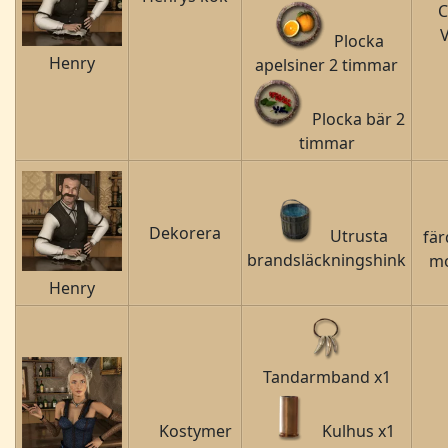
C
V
Plocka
Henry
apelsiner 2 timmar
Plocka bär 2
timmar
Dekorera
Utrusta
fä
brandsläckningshink
mo
Henry
Tandarmband x1
Kostymer
Kulhus x1