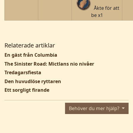
Åkte för att
be x1
Relaterade artiklar
En gäst från Columbia
The Sinister Road: Mictlans nio nivåer
Tredagarsfiesta
Den huvudlöse ryttaren
Ett sorgligt firande
Behöver du mer hjälp?