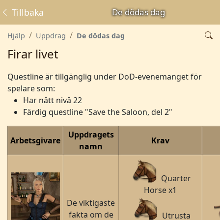
Tillbaka
De dödas dag
Hjälp
Uppdrag
De dödas dag
Firar livet
Questline är tillgänglig under DoD-evenemanget för
spelare som:
Har nått nivå 22
Färdig questline "Save the Saloon, del 2"
Uppdragets
Arbetsgivare
Krav
namn
Quarter
Horse x1
De viktigaste
fakta om de
Utrusta