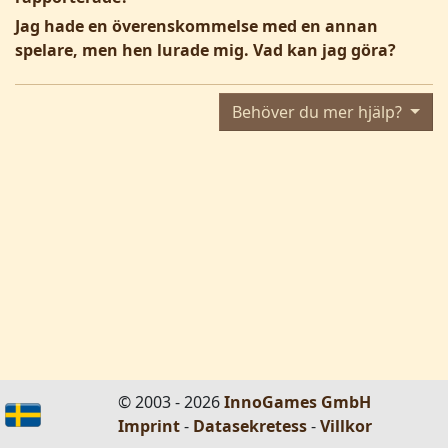
Jag hade en överenskommelse med en annan
spelare, men hen lurade mig. Vad kan jag göra?
Behöver du mer hjälp?
© 2003 - 2026
InnoGames GmbH
Imprint
-
Datasekretess
-
Villkor