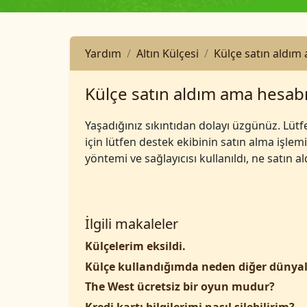
Yardım
Altın Külçesi
Külçe satın aldı
Külçe satın aldım ama hesa
Yaşadığınız sıkıntıdan dolayı üzgünüz. Lütf
için lütfen destek ekibinin satın alma işle
yöntemi ve sağlayıcısı kullanıldı, ne satın
İlgili makaleler
Külçelerim eksildi.
Külçe kullandığımda neden diğer dünyal
The West ücretsiz bir oyun mudur?
Kredi kartı bilgilerimi nasıl silebilirim?