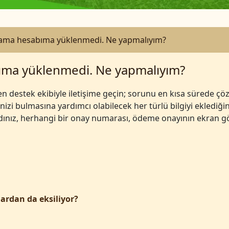
m ama hesabıma yüklenmedi. Ne yapmalıyım?
bıma yüklenmedi. Ne yapmalıyım?
en destek ekibiyle iletişime geçin; sorunu en kısa sürede çö
minizi bulmasına yardımcı olabilecek her türlü bilgiyi ekled
 aldınız, herhangi bir onay numarası, ödeme onayının ekran 
ardan da eksiliyor?