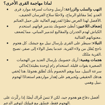
لماذا مهاجمة القرى الأخرى؟
النهب والسلب والزراعة:
أرسل وحدات لسرقة موارد قرى
العدو. يُعدّ مقاتلو الرماح، ولاحقًا سلاح الفرسان الخفيف،
الأفضل لهذا الغرض نظرًا لقدرتهم العالية على حمل الغنائم.
إضعاف اللاعبين:
أبطئ خصومك بتدمير قواتهم. استخدم
الكباش لهدم الجدران والمقاليع لتدمير المباني، مما يُضعف
معنوياتهم القتالية.
النبلاء:
سيطر على القرى بإرسال نبيل مع جيشك. كل هجوم
ناجح يُقلل من ولاء القرية. عندما يصل الولاء إلى صفر، تصبح
القرية ملكك.
هجمات وهمية:
أربك خصومك بإرسال العديد من الهجمات
الصغيرة بقوات قليلة. استخدام رام (وحدة بطيئة) يُحاكي
سرعة النبيل، مما يوهم الخصوم بأنك تُطلق هجومًا. هذا يُخفي
هدفك الحقيقي ويُجبرهم على إهدار مواردهم استعدادًا لهجوم
نبيل وهمي.
أفضل دفاع هو هجوم جيد، لكن لا تنسَ قُراك أيضًا. إذا ركّزتَ على
الهجوم فقط، فنسّق مع قبيلتك لتوفير الدعم.