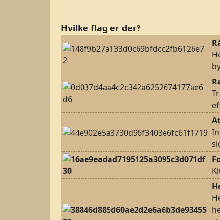
Hvilke flag er der?
R
He
by
R
Tr
ef
A
In
si
F
Kl
H
He
he