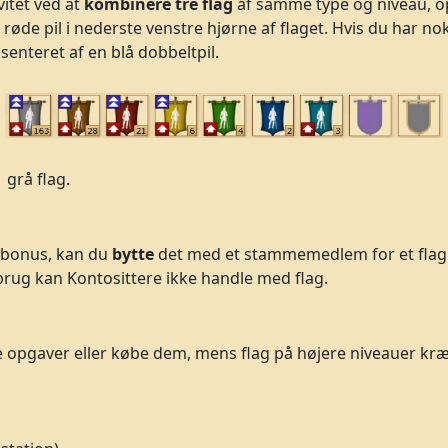
vitet ved at
kombinere tre flag
af samme type og niveau, op
e røde pil i nederste venstre hjørne af flaget. Hvis du har n
nteret af en blå dobbeltpil.
1 grå flag.
t bonus, kan du
bytte
det med et stammemedlem for et flag
brug kan Kontosittere ikke handle med flag.
tte opgaver eller købe dem, mens flag på højere niveauer kr