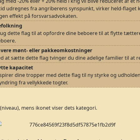
ag med -20% eller + 20% held i krig vil blive reduceret af et 
tid udregnes fra angriberens synspunkt, virker held-flaget 
gen effekt på forsvarsadvokaten.
efolkning
ug dette flag til at opfordre dine beboere til at flytte tætte
eboere.
avere mønt- eller pakkeomkostninger
d at sætte dette flag tvinger du dine adelige familier til a
tte kapacitet
spirer dine tropper med dette flag til ny styrke og udhol
yndring fra vellykkede togter.
 (niveau), mens ikonet viser dets kategori.