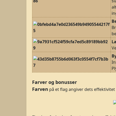
sl
al
in
B
Br
b
L
Ve
By
In
Pl
Farver og bonusser
Farven
på et flag angiver dets effektivitet