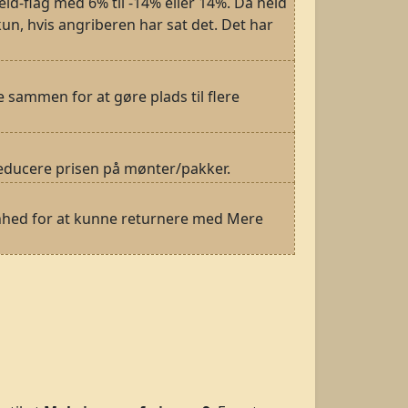
held-flag med 6% til -14% eller 14%. Da held
kun, hvis angriberen har sat det. Det har
re sammen for at gøre plads til flere
t reducere prisen på mønter/pakker.
denhed for at kunne returnere med Mere