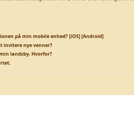
onen på min mobile enhed? [iOS] [Android]
t invitere nye venner?
 min landsby. Hvorfor?
rtet.
© 2003 - 2026
InnoGames GmbH
Imprint
-
Data privatliv
-
Vilkår og betingelser