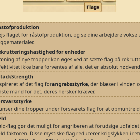
åstofproduktion
js flaget for råstofproduktion, og se dine arbejdere vokse u
ggematerialer.
ekrutteringshastighed for enheder
æning af nye tropper kan øges ved at sætte flag på rekrut
fektivitet ikke bare forventes af alle, det er absolut nødvend
ttackStrength
spireret af det flag for
angrebsstyrke
, der blæser i vinden 
dste mand for det, deres hersker kræver.
orsvarsstyrke
unser dine tropper under forsvarets flag for at opmuntre dem
eld
ld-flag gør det muligt for angriberen at forudsige udfaldet
ld-faktoren. Disse mystiske flag reducerer krigslykken i retn