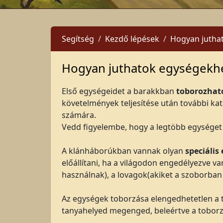
Segítség
Kezdő lépések
Hogyan jutha
Hogyan juthatok egységekh
Első egységeidet a barakkban
toborozha
követelmények teljesítése után további kat
számára.
Vedd figyelembe, hogy a legtöbb egységet 
A klánháborúkban vannak olyan
speciális
előállítani, ha a világodon engedélyezve v
használnak), a lovagok
(akiket a szoborban
Az egységek toborzása elengedhetetlen a t
tanyahelyed megenged, beleértve a toborzási