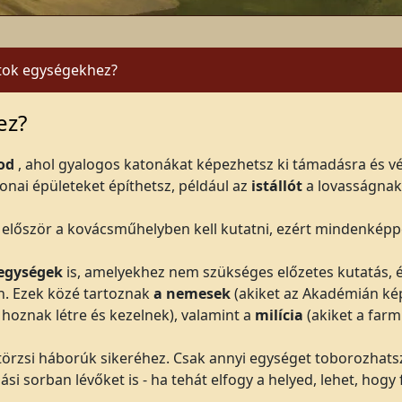
tok egységekhez?
ez?
tod
, ahol gyalogos katonákat képezhetsz ki támadásra és v
onai épületeket építhetsz, például az
istállót
a lovasságnak
először a kovácsműhelyben kell kutatni, ezért mindenképpe
 egységek
is, amelyekhez nem szükséges előzetes kutatás, 
an. Ezek közé tartoznak
a nemesek
(akiket az Akadémián ké
 hoznak létre és kezelnek), valamint a
milícia
(akiket a far
örzsi háborúk sikeréhez. Csak annyi egységet toborozhatsz
 sorban lévőket is - ha tehát elfogy a helyed, lehet, hogy f