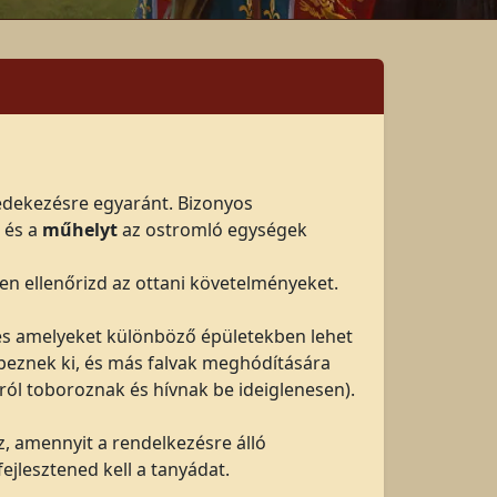
édekezésre egyaránt. Bizonyos
 és a
műhelyt
az ostromló egységek
n ellenőrizd az ottani követelményeket.
és amelyeket különböző épületekben lehet
peznek ki, és más falvak meghódítására
mról toboroznak és hívnak be ideiglenesen).
, amennyit a rendelkezésre álló
ejlesztened kell a tanyádat.