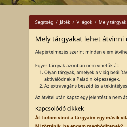
Segítség
Játék
Világok
Mely tárgyaka
Mely tárgyakat lehet átvinni
Alapértelmezés szerint minden elem átvihe
Egyes tárgyak azonban nem vihetők át:
Olyan tárgyak, amelyek a világ beállít
aktiválódnak a Paladin képességek.
Az extravagáns beszéd és a tekintély
Az átvitel után kapsz egy jelentést a nem át
Kapcsolódó cikkek
Át tudom vinni a tárgyaim egy másik vi
Mi történik, ha engem meghódítanak?