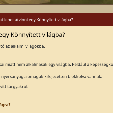
t lehet átvinni egy Könnyített világba?
 egy Könnyített világba?
tő az alkalmi világokba.
ásai miatt nem alkalmasak egy világba. Például a képességk
es nyersanyagcsomagok kifejezetten blokkolva vannak.
vitt tárgyakról.
lágra?