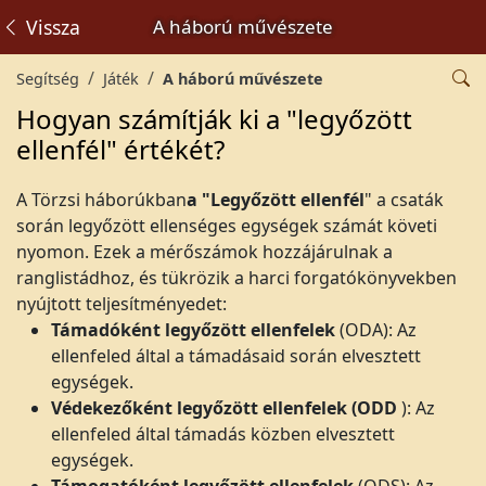
Vissza
A háború művészete
Segítség
Játék
A háború művészete
Hogyan számítják ki a "legyőzött
ellenfél" értékét?
A Törzsi háborúkban
a "Legyőzött ellenfél
" a csaták
során legyőzött ellenséges egységek számát követi
nyomon. Ezek a mérőszámok hozzájárulnak a
ranglistádhoz, és tükrözik a harci forgatókönyvekben
nyújtott teljesítményedet:
Támadóként legyőzött ellenfelek
(ODA): Az
ellenfeled által a támadásaid során elvesztett
egységek.
Védekezőként legyőzött ellenfelek (ODD
): Az
ellenfeled által támadás közben elvesztett
egységek.