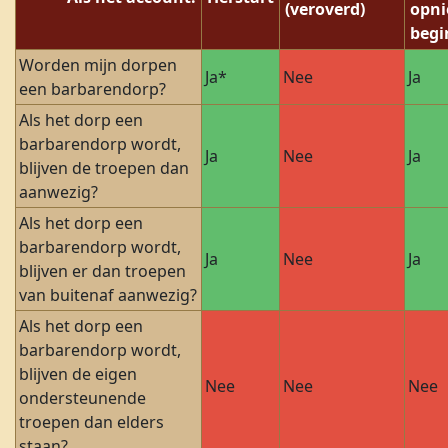
(veroverd)
opn
begi
Worden mijn dorpen
Ja*
Nee
Ja
een barbarendorp?
Als het dorp een
barbarendorp wordt,
Ja
Nee
Ja
blijven de troepen dan
aanwezig?
Als het dorp een
barbarendorp wordt,
Ja
Nee
Ja
blijven er dan troepen
van buitenaf aanwezig?
Als het dorp een
barbarendorp wordt,
blijven de eigen
Nee
Nee
Nee
ondersteunende
troepen dan elders
staan?