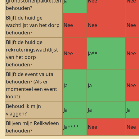
grondstoffenpakketten
Ja
Nee
Nee
behouden?
Blijft de huidige
wachtlijst van het dorp
Nee
Nee
Nee
behouden?
Blijft de huidige
rekruteringswachtlijst
Nee
Ja**
Nee
van het dorp
behouden?
Blijft de event valuta
behouden? (Als er
Ja
Ja
Nee
momenteel een event
loopt)
Behoud ik mijn
Ja
Ja
Ja
vlaggen?
Blijven mijn Relikwieën
Ja****
Nee
Nee
behouden?