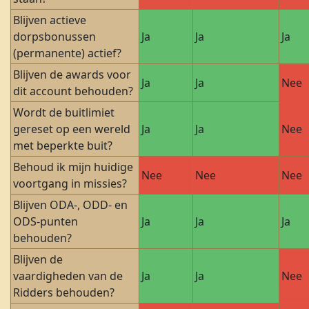
Blijven actieve
dorpsbonussen
Ja
Ja
Ja
(permanente) actief?
Blijven de awards voor
Ja
Ja
Nee
dit account behouden?
Wordt de buitlimiet
gereset op een wereld
Ja
Ja
Nee
met beperkte buit?
Behoud ik mijn huidige
Nee
Nee
Nee
voortgang in missies?
Blijven ODA-, ODD- en
ODS-punten
Ja
Ja
Ja
behouden?
Blijven de
vaardigheden van de
Ja
Ja
Nee
Ridders behouden?