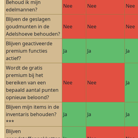
Behoud ik mijn
Nee
Nee
Nee
edelmannen?
Blijven de geslagen
goudmunten in de
Nee
Nee
Nee
Adelshoeve behouden?
Blijven geactiveerde
premium functies
Ja
Ja
Ja
actief?
Wordt de gratis
premium bij het
bereiken van een
Nee
Nee
Ja
bepaald aantal punten
opnieuw beloond?
Blijven mijn items in de
inventaris behouden?
Ja
Ja
Ja
***
Blijven