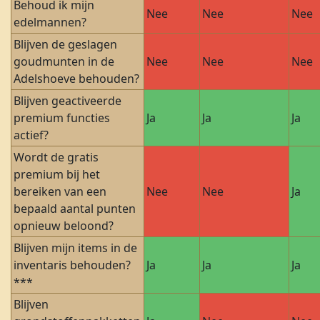
Behoud ik mijn
Nee
Nee
Nee
edelmannen?
Blijven de geslagen
goudmunten in de
Nee
Nee
Nee
Adelshoeve behouden?
Blijven geactiveerde
premium functies
Ja
Ja
Ja
actief?
Wordt de gratis
premium bij het
bereiken van een
Nee
Nee
Ja
bepaald aantal punten
opnieuw beloond?
Blijven mijn items in de
inventaris behouden?
Ja
Ja
Ja
***
Blijven