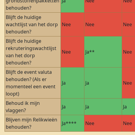
grondstoffenpakketten
Ja
Nee
Nee
behouden?
Blijft de huidige
wachtlijst van het dorp
Nee
Nee
Nee
behouden?
Blijft de huidige
rekruteringswachtlijst
Nee
Ja**
Nee
van het dorp
behouden?
Blijft de event valuta
behouden? (Als er
Ja
Ja
Nee
momenteel een event
loopt)
Behoud ik mijn
Ja
Ja
Ja
vlaggen?
Blijven mijn Relikwieën
Ja****
Nee
Nee
behouden?