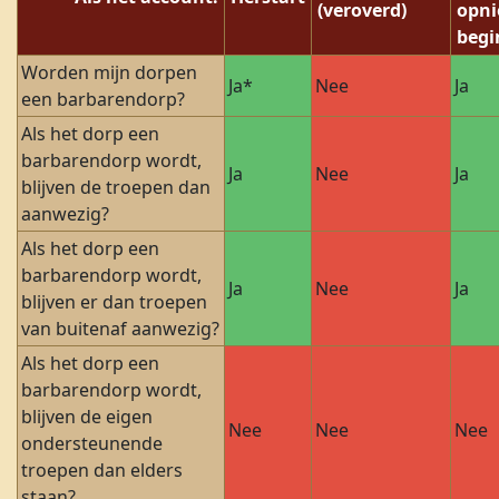
(veroverd)
opn
begi
Worden mijn dorpen
Ja*
Nee
Ja
een barbarendorp?
Als het dorp een
barbarendorp wordt,
Ja
Nee
Ja
blijven de troepen dan
aanwezig?
Als het dorp een
barbarendorp wordt,
Ja
Nee
Ja
blijven er dan troepen
van buitenaf aanwezig?
Als het dorp een
barbarendorp wordt,
blijven de eigen
Nee
Nee
Nee
ondersteunende
troepen dan elders
staan?