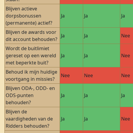
Blijven actieve
dorpsbonussen
Ja
Ja
Ja
(permanente) actief?
Blijven de awards voor
Ja
Ja
Nee
dit account behouden?
Wordt de buitlimiet
gereset op een wereld
Ja
Ja
Nee
met beperkte buit?
Behoud ik mijn huidige
Nee
Nee
Nee
voortgang in missies?
Blijven ODA-, ODD- en
ODS-punten
Ja
Ja
Ja
behouden?
Blijven de
vaardigheden van de
Ja
Ja
Nee
Ridders behouden?