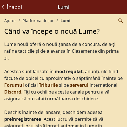
Înapoi
Lumi
Ajutor
Platforma de joc
Lumi
Când va începe o nouă Lume?
Lume nouă oferă o nouă șansă de a concura, de a-ți
rafina tacticile și de a avansa în Clasamente din prima
zi.
Acestea sunt lansate în
mod regulat
, anunțurile fiind
făcute de obicei cu aproximativ o săptămână înainte pe
Forumul
oficial
Triburile
și pe
serverul
internațional
Discord
. Fiți cu ochii pe aceste canale pentru a vă
asigura că nu ratați următoarea deschidere.
Deschis înainte de lansare, deschidem adesea
preînregistrarea
. Acest lucru vă permite să vă
asigurați locul și să intrați automat în Lume în