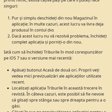
primit nimic, există câțiva pași pe care îi puteți face
singuri:
Pur și simplu deschideți din nou Magazinul în
aplicație; în multe cazuri, acest lucru va livra deja
produsul în contul dvs
Dacă acest lucru nu vă rezolvă problema, închideți
complet aplicația și porniți-o din nou.
Iată cum să închideți Triburile în mod corespunzător
pe iOS 7 sau o versiune mai recentă:
Apăsați butonul Acasă de două ori. Proprii veți
vedea mici previzualizări ale aplicațiilor utilizate
recent.
Localizați aplicația Triburile în această trecere în
revistă. În câteva cazuri, este posibil să fie nevoie
să glisați spre stânga sau spre dreapta pentru a o
găsi.