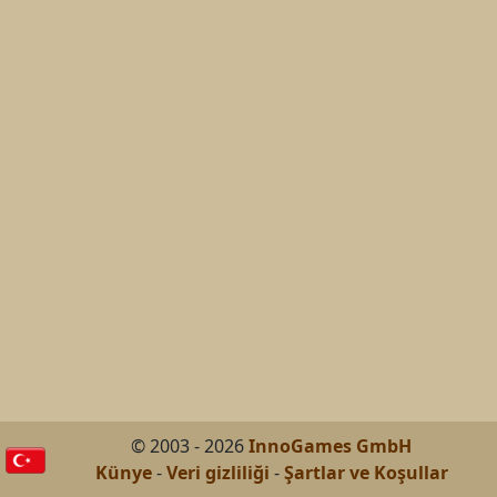
© 2003 - 2026
InnoGames GmbH
Künye
-
Veri gizliliği
-
Şartlar ve Koşullar