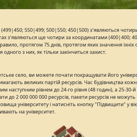
(499|450; 550|499; 500|550; 450|500) з'являються чотири
ітах з'являються ще чотири за координатами (400|400; 400
равило, протягом 75 днів, протягом яких значення їхніх 
одного з них, як тільки закінчиться захист.
тетське село, ви можете почати покращувати його універ
имагають великих партій ресурсів. Час будівництва кожно
им наступним рівнем до 24-го рівня (48 годин), а 25-30-й
ати до 2 000 000 000 ресурсів, пакети ресурсів не можут
сховища університету і натисніть кнопку "Підвищити" у ві
ивають на університет.