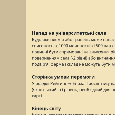
Напад на університетські села
Будь-яке плем'я або гравець може напаст
списоносців, 1000 мечоносців і 500 важко
повинні бути спрямовані на зниження рів
поверненням села (-2 рівні) або вигнання
подвір'я, ферма і склад не можуть бути 
Сторінка умови перемоги
У розділі Рейтинг → Епоха Просвітництв
(якщо такий є) і рівень, необхідний для
карті.
Кінець світу