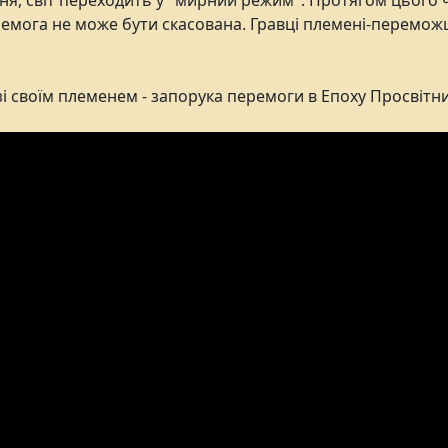
вня, світ переходить у "мирний режим". Протягом цього 
емога не може бути скасована. Гравці племені-перемож
 зі своїм племенем - запорука перемоги в Епоху Просвітн