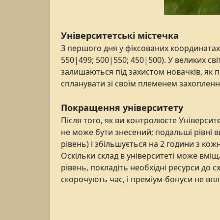
Університетські містечка
З першого дня у фіксованих координатах 
550|499; 500|550; 450|500). У великих св
залишаються під захистом новачків, як п
спланувати зі своїм племенем захоплення 
Покращення університету
Після того, як ви контролюєте Універси
не може бути знесений; подальші рівні в
рівень) і збільшується на 2 години з кожн
Оскільки склад в університеті може вміщ
рівень, покладіть необхідні ресурси до 
скорочують час, і преміум-бонуси не впл