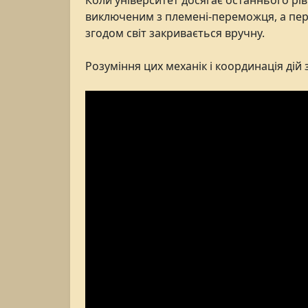
Коли університет досягає останнього рі
виключеним з племені-переможця, а пер
згодом світ закривається вручну.
Розуміння цих механік і координація дій