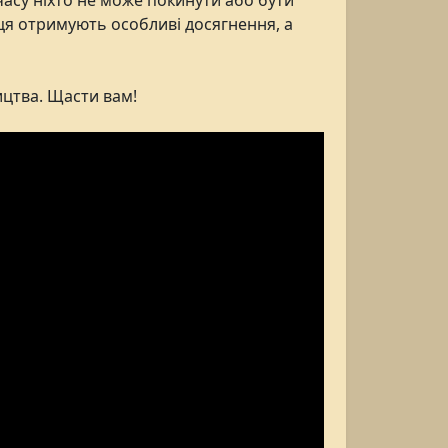
часу ніхто не може покинути або бути
ця отримують особливі досягнення, а
ицтва. Щасти вам!