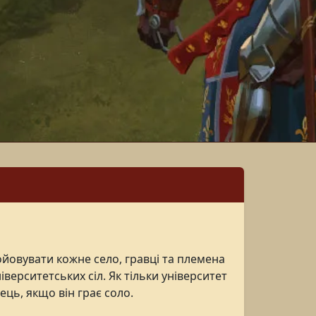
ойовувати кожне село, гравці та племена
іверситетських сіл. Як тільки університет
ець, якщо він грає соло.