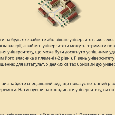
и на будь-яке зайняте або вільне університетське село.
ї кавалерії, а зайняті університети можуть отримати пов
ня університету, що може бути досягнуто успішними удар
м його власника з племені (-2 рівні). Рівень університет
мішенню для катапульт. У деяких світах бойовий дух унів
а ви знайдете спеціальний вид, що показує поточний рів
 перемоги. Натиснувши на координати університету, ви 