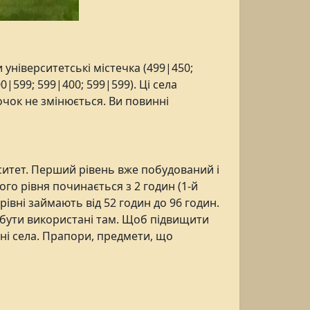
 університетські містечка (499|450;
|599; 599|400; 599|599). Ці села
очок не змінюється. Ви повинні
ситет. Перший рівень вже побудований і
го рівня починається з 2 годин (1-й
 рівні займають від 52 годин до 96 годин.
ь бути використані там. Щоб підвищити
кні села. Прапори, предмети, що