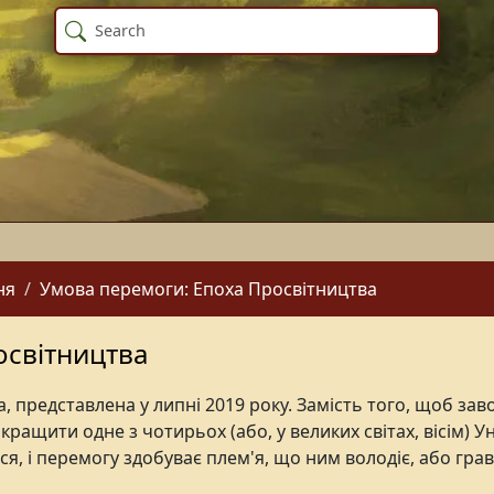
ня
Умова перемоги: Епоха Просвітництва
освітництва
, представлена у липні 2019 року. Замість того, щоб зав
ащити одне з чотирьох (або, у великих світах, вісім) Ун
ся, і перемогу здобуває плем'я, що ним володіє, або грав