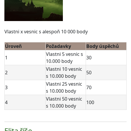
Vlastni x vesnic s alespoň 10 000 body
Úroveň
Požadavky
Body úspěchů
Vlastni 5 vesnic s
1
30
10.000 body
Vlastni 10 vesnic
2
50
s 10.000 body
Vlastni 25 vesnic
3
70
s 10.000 body
Vlastni 50 vesnic
4
100
s 10.000 body
Elita říše