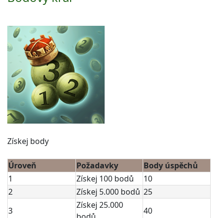
Získej body
Úroveň
Požadavky
Body úspěchů
1
Získej 100 bodů
10
2
Získej 5.000 bodů
25
Získej 25.000
3
40
bodů