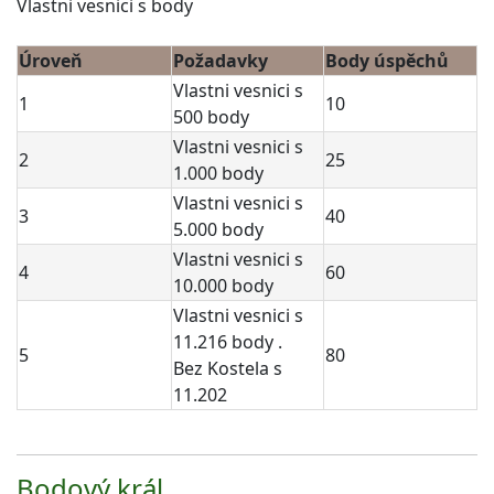
Vlastni vesnici s body
Úroveň
Požadavky
Body úspěchů
Vlastni vesnici s
1
10
500 body
Vlastni vesnici s
2
25
1.000 body
Vlastni vesnici s
3
40
5.000 body
Vlastni vesnici s
4
60
10.000 body
Vlastni vesnici s
11.216 body .
5
80
Bez Kostela s
11.202
Bodový král