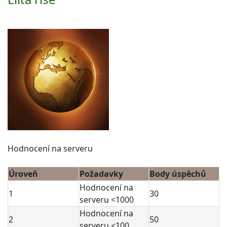
Hodnocení na serveru
Úroveň
Požadavky
Body úspěchů
Hodnocení na
1
30
serveru <1000
Hodnocení na
2
50
serveru <100