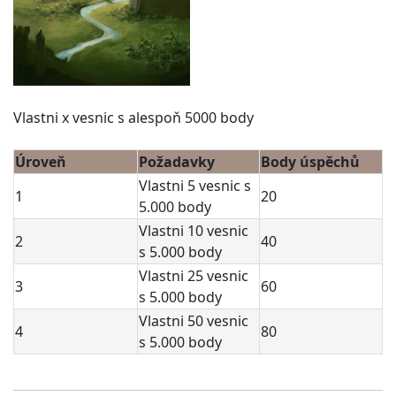
Vlastni x vesnic s alespoň 5000 body
Úroveň
Požadavky
Body úspěchů
Vlastni 5 vesnic s
1
20
5.000 body
Vlastni 10 vesnic
2
40
s 5.000 body
Vlastni 25 vesnic
3
60
s 5.000 body
Vlastni 50 vesnic
4
80
s 5.000 body