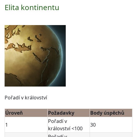
Elita kontinentu
Pořadí v království
Úroveň
Požadavky
Body úspěchů
Pořadí v
1
30
království <100
Pořadí v