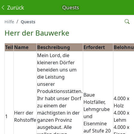
Zurück
Quests
Hilfe
Quests
Herr der Bauwerke
Teil
Name
Beschreibung
Erfordert
Belohn
Mein Lord, die
kleineren Dörfer
beneiden uns um
die Leistung
unserer
Produktionsstätten.
Baue
Ihr habt unser Dorf
4.000 x
Holzfäller,
zu einem der
Holz
Lehmgrube
Herr der
mächtigsten in der
4.000 x
1
und
Rohstoffe
ganzen Provinz
Lehm
Eisenmine
ausgebaut. Alle
4.000 x
auf Stufe 20