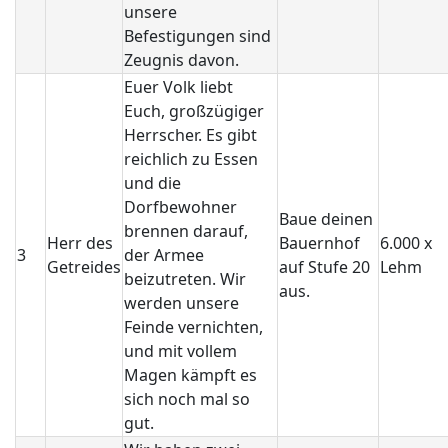
unsere
Befestigungen sind
Zeugnis davon.
Euer Volk liebt
Euch, großzügiger
Herrscher. Es gibt
reichlich zu Essen
und die
Dorfbewohner
Baue deinen
brennen darauf,
Herr des
Bauernhof
6.000 x
3
der Armee
Getreides
auf Stufe 20
Lehm
beizutreten. Wir
aus.
werden unsere
Feinde vernichten,
und mit vollem
Magen kämpft es
sich noch mal so
gut.