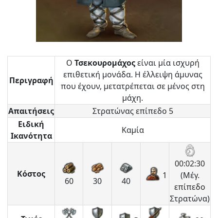
Ο
Τσεκουρομάχος
είναι μία ισχυρή
επιθετική μονάδα. Η έλλειψη άμυνας
Περιγραφή
που έχουν, μετατρέπεται σε μένος στη
μάχη.
Απαιτήσεις
Στρατώνας επίπεδο 5
Ειδική
Καμία
Ικανότητα
00:02:30
Κόστος
1
(Μέγ.
60
30
40
επίπεδο
Στρατώνα)