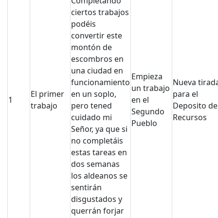
Completando
ciertos trabajos
podéis
convertir este
montón de
escombros en
una ciudad en
Empieza
funcionamiento
Nueva tirad
un trabajo
El primer
en un soplo,
para el
1
en el
trabajo
pero tened
Deposito de
Segundo
cuidado mi
Recursos
Pueblo
Señor, ya que si
no completáis
estas tareas en
dos semanas
los aldeanos se
sentirán
disgustados y
querrán forjar