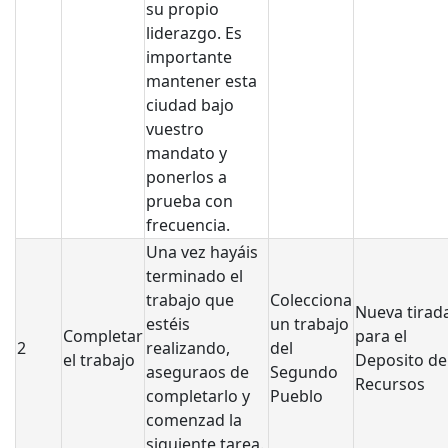
su propio
liderazgo. Es
importante
mantener esta
ciudad bajo
vuestro
mandato y
ponerlos a
prueba con
frecuencia.
Una vez hayáis
terminado el
trabajo que
Colecciona
Nueva tirad
estéis
un trabajo
Completar
para el
2
realizando,
del
el trabajo
Deposito de
aseguraos de
Segundo
Recursos
completarlo y
Pueblo
comenzad la
siguiente tarea.