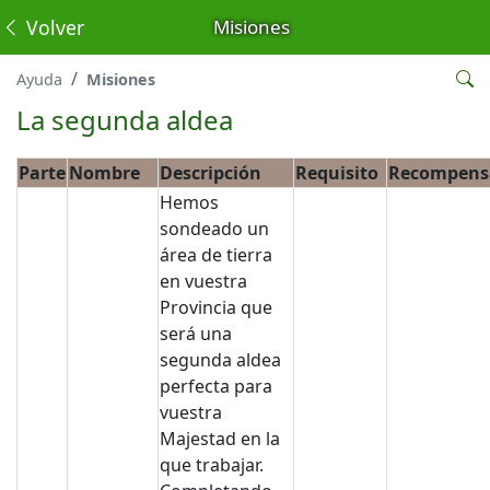
Volver
Misiones
Ayuda
Misiones
La segunda aldea
Parte
Nombre
Descripción
Requisito
Recompens
Hemos
sondeado un
área de tierra
en vuestra
Provincia que
será una
segunda aldea
perfecta para
vuestra
Majestad en la
que trabajar.