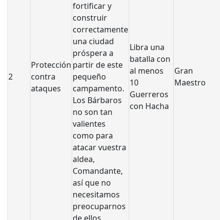
fortificar y
construir
correctamente
una ciudad
Libra una
próspera a
batalla con
Protección
partir de este
al menos
Gran
2
contra
pequeño
10
Maestro
ataques
campamento.
Guerreros
Los Bárbaros
con Hacha
no son tan
valientes
como para
atacar vuestra
aldea,
Comandante,
así que no
necesitamos
preocuparnos
de ellos.