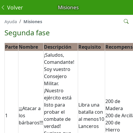
Volver
Misiones
Ayuda
Misiones
Segunda fase
Parte
Nombre
Descripción
Requisito
Recompens
¡Saludos,
Comandante!
Soy vuestro
Consejero
Militar.
¡Nuestro
ejército está
200 de
listo para
Libra una
¡¡¡Atacar a
Madera
probar el
batalla con
1
los
200 de Arcill
combate de
al menos10
bárbaros!!!
200 de
verdad!
Lanceros
Hierro