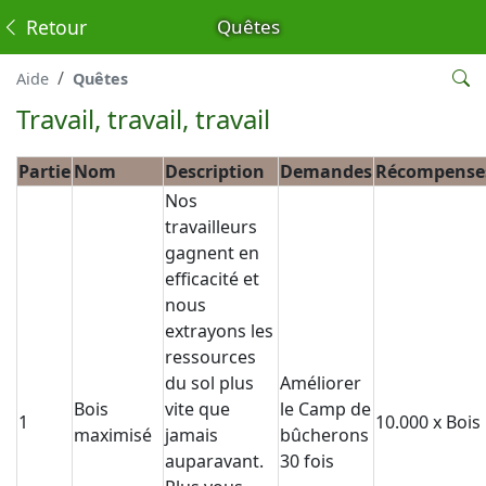
Retour
Quêtes
Aide
Quêtes
Travail, travail, travail
Partie
Nom
Description
Demandes
Récompense
Nos
travailleurs
gagnent en
efficacité et
nous
extrayons les
ressources
du sol plus
Améliorer
Bois
vite que
le Camp de
1
10.000 x Bois
maximisé
jamais
bûcherons
auparavant.
30 fois