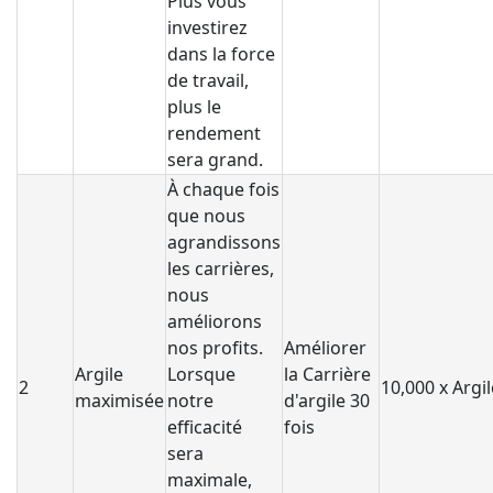
Plus vous
investirez
dans la force
de travail,
plus le
rendement
sera grand.
À chaque fois
que nous
agrandissons
les carrières,
nous
améliorons
nos profits.
Améliorer
Argile
Lorsque
la Carrière
2
10,000 x Argil
maximisée
notre
d'argile 30
efficacité
fois
sera
maximale,