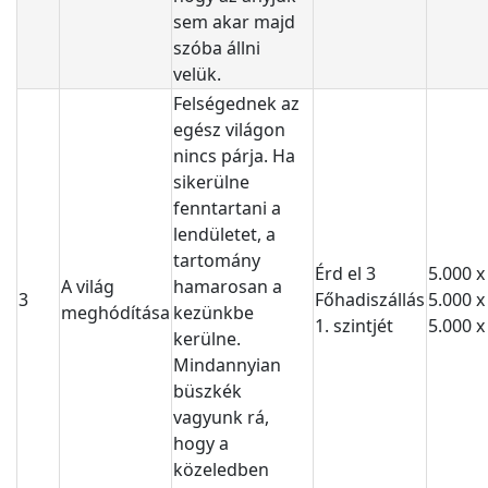
sem akar majd
szóba állni
velük.
Felségednek az
egész világon
nincs párja. Ha
sikerülne
fenntartani a
lendületet, a
tartomány
Érd el 3
5.000 x
A világ
hamarosan a
3
Főhadiszállás
5.000 
meghódítása
kezünkbe
1. szintjét
5.000 x
kerülne.
Mindannyian
büszkék
vagyunk rá,
hogy a
közeledben