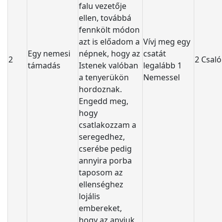
falu vezetője
ellen, továbbá
fennkölt módon
azt is előadom a
Vívj meg egy
Egy nemesi
népnek, hogy az
csatát
2
2 Csaló
támadás
Istenek valóban
legalább 1
a tenyerükön
Nemessel
hordoznak.
Engedd meg,
hogy
csatlakozzam a
seregedhez,
cserébe pedig
annyira porba
taposom az
ellenséghez
lojális
embereket,
hogy az anyjuk