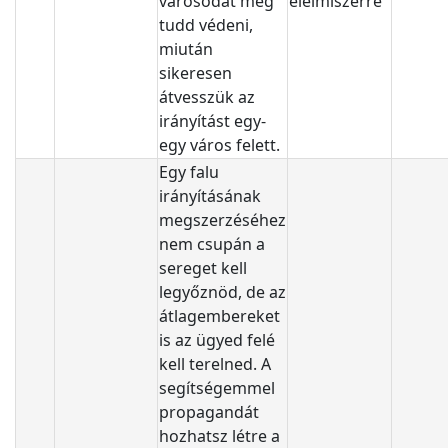
városodat meg
élelmiszerre
tudd védeni,
miután
sikeresen
átvesszük az
irányítást egy-
egy város felett.
Egy falu
irányításának
megszerzéséhez
nem csupán a
sereget kell
legyőznöd, de az
átlagembereket
is az ügyed felé
kell terelned. A
segítségemmel
propagandát
hozhatsz létre a