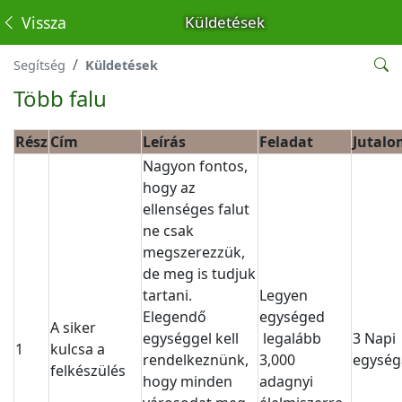
Vissza
Küldetések
Segítség
Küldetések
Több falu
Rész
Cím
Leírás
Feladat
Jutalo
Nagyon fontos,
hogy az
ellenséges falut
ne csak
megszerezzük,
de meg is tudjuk
tartani.
Legyen
Elegendő
egységed
A siker
egységgel kell
legalább
3 Napi
1
kulcsa a
rendelkeznünk,
3,000
egység
felkészülés
hogy minden
adagnyi