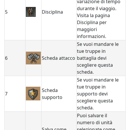
variazione di tempo
durante il viaggio.
5
Disciplina
Visita la pagina
Disciplina per
maggiori
informazioni.
Se vuoi mandare le
tue truppe in
6
Scheda attacco
battaglia devi
scegliere questa
scheda.
Se vuoi mandare le
tue truppe in
Scheda
7
supporto devi
supporto
scegliere questa
scheda.
Puoi salvare il
numero di unità
Salva come
selezionate come