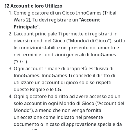
§2 Account e loro Utilizzo
Come giocatore di un Gioco InnoGames (Tribal
Wars 2), Tu devi registrare un “
Account
Principale
”.
L’account principale Ti permette di registrarti in
diversi mondi del Gioco ("Mondo/i di Gioco"), sotto
le condizioni stabilite nel presente documento e
nei termini e condizioni generali di InnoGames
("CG").
Ogni account rimane di proprietà esclusiva di
InnoGames. InnoGames Ti concede il diritto di
utilizzare un account di gioco solo se rispetti
queste Regole e le CG.
Ogni giocatore ha diritto ad avere accesso ad un
solo account in ogni Mondo di Gioco (“Account del
Mondo”), a meno che non venga fornita
un'eccezione come indicato nel presente
documento o in caso di approvazione speciale da