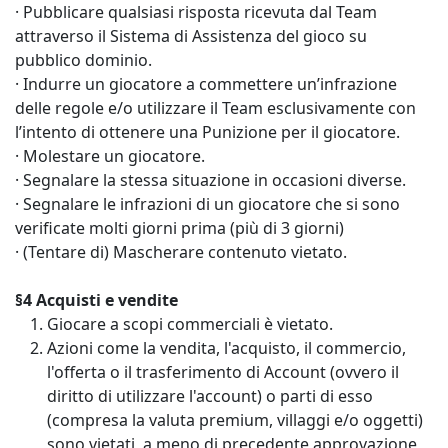
· Pubblicare qualsiasi risposta ricevuta dal Team
attraverso il Sistema di Assistenza del gioco su
pubblico dominio.
· Indurre un giocatore a commettere un’infrazione
delle regole e/o utilizzare il Team esclusivamente con
l’intento di ottenere una Punizione per il giocatore.
· Molestare un giocatore.
· Segnalare la stessa situazione in occasioni diverse.
· Segnalare le infrazioni di un giocatore che si sono
verificate molti giorni prima (più di 3 giorni)
· (Tentare di) Mascherare contenuto vietato.
§4 Acquisti e vendite
Giocare a scopi commerciali è vietato.
Azioni come la vendita, l'acquisto, il commercio,
l'offerta o il trasferimento di Account (ovvero il
diritto di utilizzare l'account) o parti di esso
(compresa la valuta premium, villaggi e/o oggetti)
sono vietati, a meno di precedente approvazione