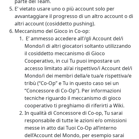
parte del Team.
E’ vietato usare uno o più account solo per
avvantaggiare il progresso di un altro account o di
altri account (cosiddetto pushing).
Meccanismo del Gioco in Co-op:
E’ ammesso accedere all’/gli Account del/i
Mondo/i di altri giocatori soltanto utilizzando
il cosiddetto meccanismo di Gioco
Cooperativo, in cui Tu puoi impostare un
accesso limitato al/ai rispettivo/i Account del/i
Mondo/i dei membri della/e tua/e rispettiva/e
tribù (“Co-Op” e Tu in questo caso sei un
“Concessore di Co-Op”). Per informazioni
tecniche riguardo il meccanismo di gioco
cooperativo ti preghiamo di riferirti a Wiki.
In qualità di Concessore di Co-op, Tu sarai
responsabile di tutte le azioni e/o omissioni
messe in atto dai Tuoi Co-Op all’interno
dell’Account del Mondo, per esempio sarai