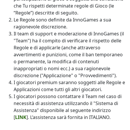
che Tu rispetti determinate regole di Gioco (le
“Regole”) descritte di seguito.
Le Regole sono definite da InnoGames a sua
ragionevole discrezione.
Il team di support e moderazione di InnoGames (il
"Team") ha il compito di verificare il rispetto delle
Regole e di applicarle (anche attraverso
avvertimenti e punizioni, come il ban temporaneo
o permanente, la modifica di contenuti
inappropriati o nomi ecc.) a sua ragionevole
discrezione ("Applicazione" o "Provvedimenti").
I giocatori premium saranno soggetti alle Regole e
Applicazioni come tutti gli altri giocatori.
I giocatori possono contattare il Team nel caso di
necessità di assistenza utilizzando il "Sistema di
Assistenza" disponibile al seguente indirizzo
[
LINK
]. L’assistenza sarà fornita in ITALIANO.