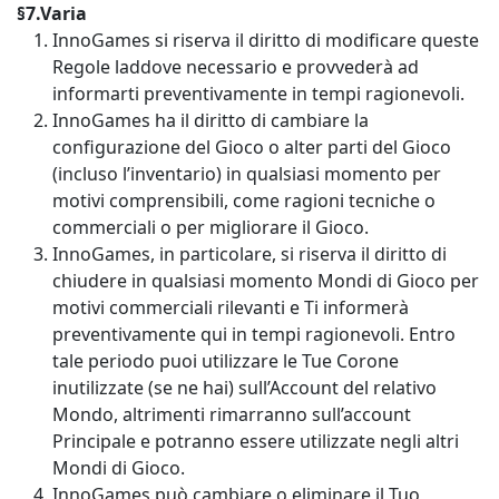
§7.Varia
InnoGames si riserva il diritto di modificare queste
Regole laddove necessario e provvederà ad
informarti preventivamente in tempi ragionevoli.
InnoGames ha il diritto di cambiare la
configurazione del Gioco o alter parti del Gioco
(incluso l’inventario) in qualsiasi momento per
motivi comprensibili, come ragioni tecniche o
commerciali o per migliorare il Gioco.
InnoGames, in particolare, si riserva il diritto di
chiudere in qualsiasi momento Mondi di Gioco per
motivi commerciali rilevanti e Ti informerà
preventivamente qui in tempi ragionevoli. Entro
tale periodo puoi utilizzare le Tue Corone
inutilizzate (se ne hai) sull’Account del relativo
Mondo, altrimenti rimarranno sull’account
Principale e potranno essere utilizzate negli altri
Mondi di Gioco.
InnoGames può cambiare o eliminare il Tuo